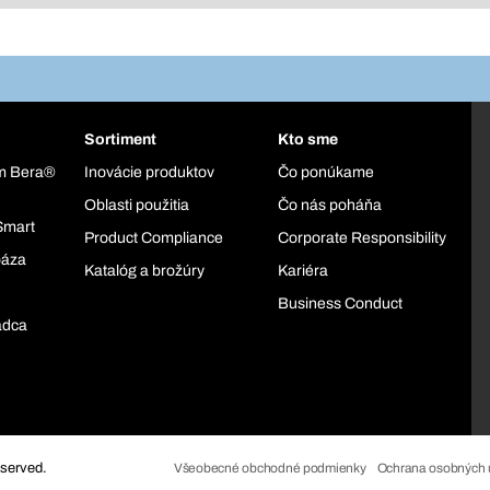
Sortiment
Kto sme
ém Bera®
Inovácie produktov
Čo ponúkame
Oblasti použitia
Čo nás poháňa
Smart
Product Compliance
Corporate Responsibility
báza
Katalóg a brožúry
Kariéra
Business Conduct
adca
eserved.
Všeobecné obchodné podmienky
Ochrana osobných 