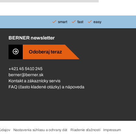
smart
fast
easy
BERNER newsletter
Odoberaj teraz
+421 45 5410 245
berner@berner.sk
Kontakt a zákaznícky servis
FAQ (často kladené otázky) a nápoveda
údajov
Nastavenia súhlasu a ochrany dát
Riadenie sťažností
Impressum