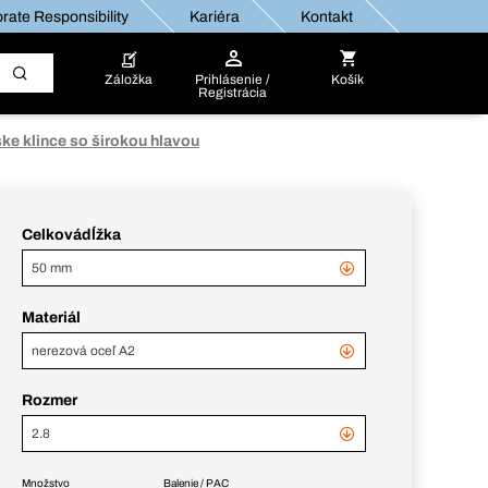
rate Responsibility
Kariéra
Kontakt
Záložka
Prihlásenie /
Košík
Registrácia
ke klince so širokou hlavou
Celkovádĺžka
50 mm
Materiál
nerezová oceľ A2
Rozmer
2.8
Množstvo
Balenie / PAC