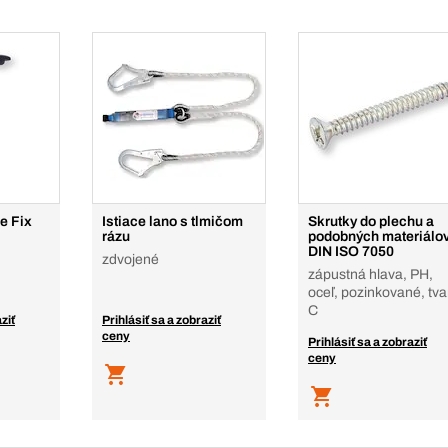
e Fix
Istiace lano s tlmičom
Skrutky do plechu a
rázu
podobných materiálo
DIN ISO 7050
zdvojené
zápustná hlava, PH,
oceľ, pozinkované, tva
C
ziť
Prihlásiť sa a zobraziť
ceny
Prihlásiť sa a zobraziť
ceny