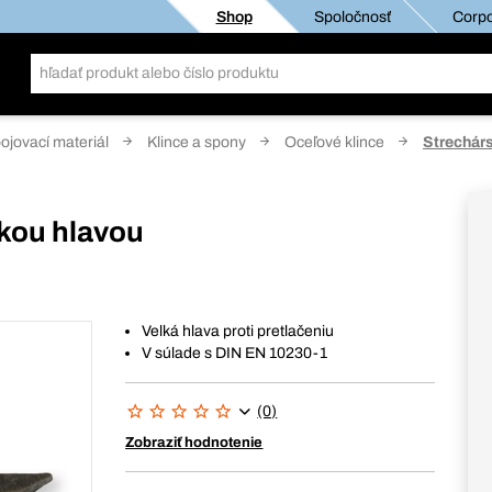
Shop
Spoločnosť
Corpo
pojovací materiál
Klince a spony
Oceľové klince
Strechárs
okou hlavou
Velká hlava proti pretlačeniu
V súlade s DIN EN 10230-1
(0)
Zobraziť hodnotenie