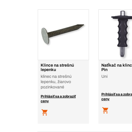
Klince na strešnú
Natĺkač na klinc
lepenku
Pin
klinec na strešnú
Uni
lepenku, žiarovo
pozinkované
Prihlásiť sa a zobra
Prihlásiť sa a zobraziť
ceny
ceny