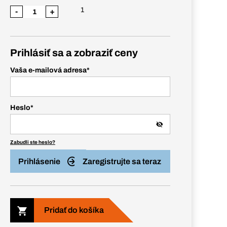
1
-
+
Prihlásiť sa a zobraziť ceny
Vaša e-mailová adresa
*
Heslo
*
Zabudli ste heslo?
Prihlásenie
Zaregistrujte sa teraz
Pridať do košíka