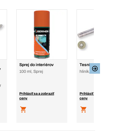
Sprej do interiérov
Tesniace slepé nity
v
100 ml, Sprej
hliník, oceľ, plochá hlava
r
Prihlásiť sa a zobraziť
Prihlásiť sa a zobraziť
ceny
ceny