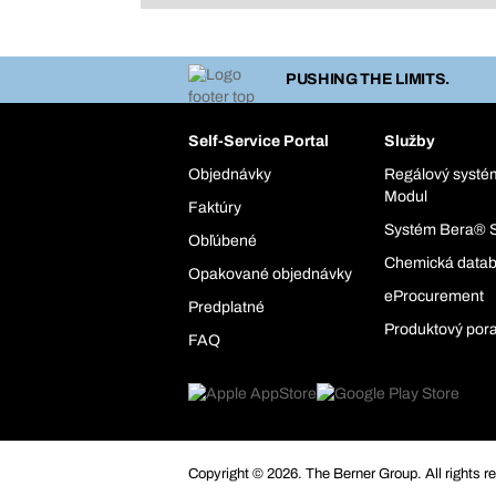
PUSHING THE LIMITS.
Self-Service Portal
Služby
Objednávky
Regálový syst
Modul
Faktúry
Systém Bera® 
Obľúbené
Chemická data
Opakované objednávky
eProcurement
Predplatné
Produktový por
FAQ
Copyright © 2026. The Berner Group. All rights r