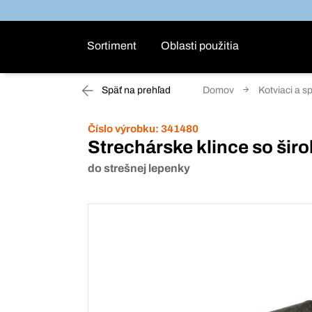
Sortiment
Oblasti použitia
Späť na prehľad
Domov
Kotviaci a s
Číslo výrobku:
341480
Strechárske klince so šir
do strešnej lepenky