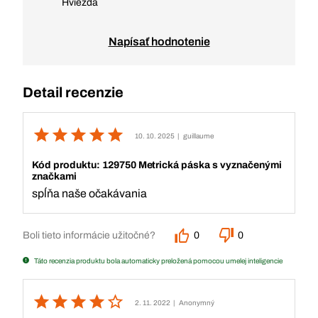
Hviezda
Napísať hodnotenie
Detail recenzie
10. 10. 2025
| guillaume
Kód produktu: 129750 Metrická páska s vyznačenými
značkami
spĺňa naše očakávania
Boli tieto informácie užitočné?
0
0
Táto recenzia produktu bola automaticky preložená pomocou umelej inteligencie
2. 11. 2022
| Anonymný