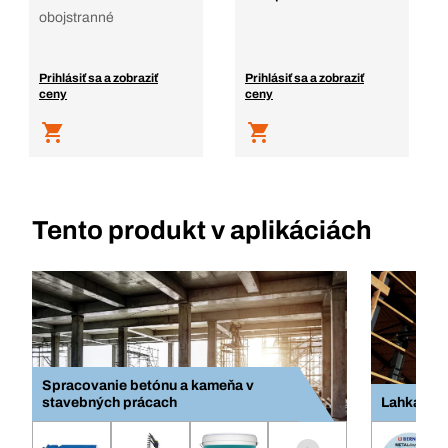
obojstranné
Prihlásiť sa a zobraziť
Prihlásiť sa a zobraziť
ceny
ceny
Tento produkt v aplikáciách
Spracovanie betónu a kameňa v
stavebných prácach
Lahká kov