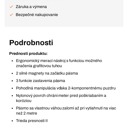
Záruka a výmena
Bezpečné nakupovanie
Podrobnosti
Prednosti produktu:
Ergonomický merací nástroj s funkciou možného
značenia grafitovou tuhou
2 silné magnety na začiatku pásma
3 funkcie zastavenia pásma
Pohodlná manipulácia vďaka 2-komponentnému puzdru
Nylonový povrch chráni meter pred poškriabaním a
koróziou
Pásmo sa vlastnou váhou zalomí až pri vytiahnutí na viac
než 2 metre
Trieda presnosti II