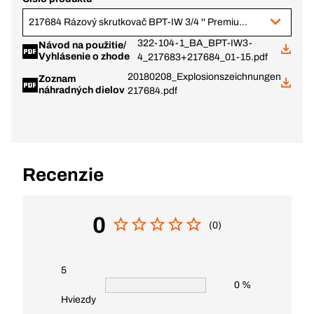
217684 Rázový skrutkovač BPT-IW 3/4 '' Premium dlhý
322-104-1_BA_BPT-IW3-
Návod na použitie/
Vyhlásenie o zhode
4_217683+217684_01-15.pdf
20180208_Explosionszeichnungen
Zoznam
náhradných dielov
217684.pdf
Recenzie
0
(0)
5
0 %
Hviezdy