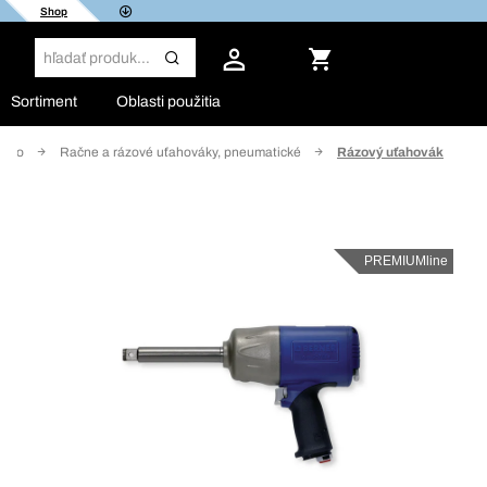
Shop
Sortiment
Oblasti použitia
stvo
Račne a rázové uťahováky, pneumatické
Rázový uťahovák
PREMIUMline