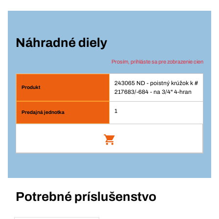
Náhradné diely
Prosím, prihláste sa pre zobrazenie cien
243065 ND - poistný krúžok k #
217683/-684 - na 3/4" 4-hran
1
ND - poistný krúžok k # 217683/-684 - na
3/4" 4-hran
Číslo výrobku: 243065
Potrebné príslušenstvo
Prihlásenie