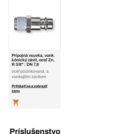
Balenie/KS
1
Množstvo
Pridať do košíka
Prípojná vsuvka, vonk.
kónický závit, oceľ Zn,
R 3/8" : DN 7,8
oceľ pozinkovaná, s
vonkajším závitom
Prihlásiť sa a zobraziť
ceny
Príslušenstvo