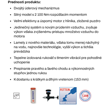
Prednosti produktu:
Dvojitý úderový mechanizmus
Silný model s 2 100 Nm rozpúšťacím momentom
Veľmi efektívny a úsporný motor z hliníka, zložené puzdro
Jedinečný systém s novým prúdením vzduchu, zvyšuje
výkon vďaka zvýšenému prístupu množstvo vzduchu do
motora
Lamely z nového materiálu, vďaka tomu menej náchylný
na vodu, najnovšie technológie, vyšší výkon a tichšia
prevádzka
Tepelne izolovaná rukoväť s tlmením vibrácií pre pohodlné
uchopenie
Prepínanie pravého a ľavého chodu a výkonnostných
stupňov jednou rukou
K dostaniu s krátkym a dlhým vretenom (153 mm)