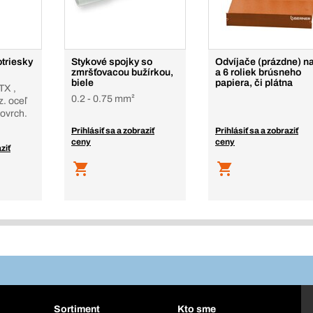
otriesky
Stykové spojky so
Odvíjače (prázdne) na
zmršťovacou bužírkou,
a 6 roliek brúsneho
biele
papiera, či plátna
TX ,
0.2 - 0.75 mm²
z. oceľ
povrch.
Prihlásiť sa a zobraziť
Prihlásiť sa a zobraziť
ceny
ceny
ziť
Sortiment
Kto sme