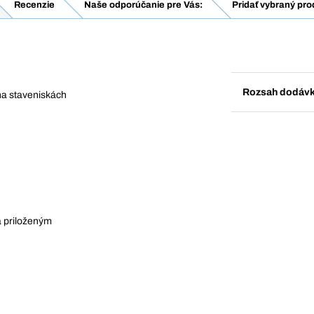
Recenzie
Naše odporúčanie pre Vás:
Pridať vybraný pro
Rozsah dodáv
na staveniskách
a priloženým