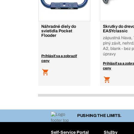
Náhradné diely do
Skrutky do drev
svietidla Pocket
EASYclassic
Flooder
zápustná hlava, 
plný závit, nehrd
A2, blank - bez 
úpravy
Prihlásiť sa a zobraziť
ceny
Prihlásiť sa a zobra
ceny
PUSHING THE LIMITS.
Self-Service Portal
Služby