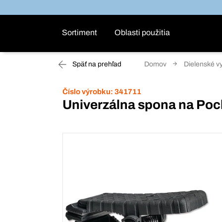
Sortiment
Oblasti použitia
Späť na prehľad
Domov
Dielenské v
Číslo výrobku:
341711
Univerzálna spona na Poc