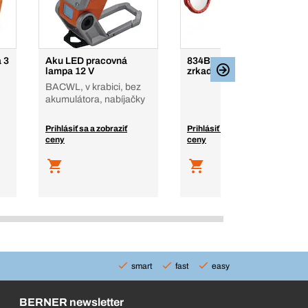
 3
Aku LED pracovná
834B.RT Teleskopické
lampa 12 V
zrkadlo
BACWL, v krabici, bez
akumulátora, nabíjačky
Prihlásiť sa a zobraziť
Prihlásiť sa a zobraziť
ceny
ceny
smart
fast
easy
BERNER newsletter