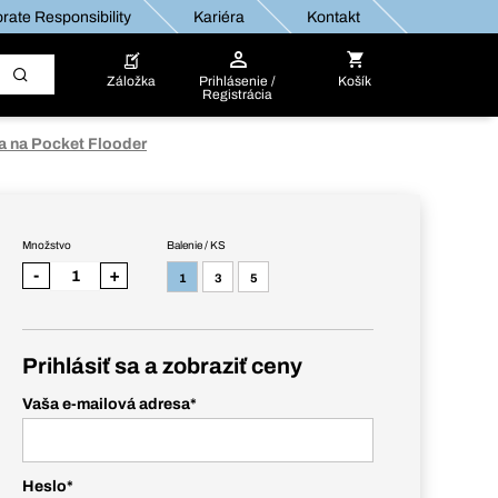
rate Responsibility
Kariéra
Kontakt
Záložka
Prihlásenie /
Košík
Registrácia
a na Pocket Flooder
Množstvo
Balenie / KS
-
+
1
3
5
Prihlásiť sa a zobraziť ceny
Vaša e-mailová adresa
*
Heslo
*