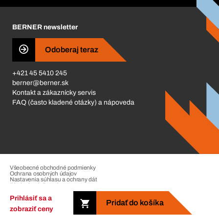
Kariéra
BERNER newsletter
Business Conduct
Odoberaj teraz
+421 45 5410 245
berner@berner.sk
Kontakt a zákaznícky servis
FAQ (často kladené otázky) a nápoveda
Všeobecné obchodné podmienky
Ochrana osobných údajov
Nastavenia súhlasu a ochrany dát
Riadenie sťažností
Impressum
Prihlásiť sa a
Pridať do košíka
zobraziť ceny
Copyright © 2026. The Berner Group. All rights reserved.