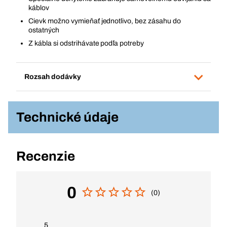
káblov
Cievk možno vymieňať jednotlivo, bez zásahu do
ostatných
Z kábla si odstrihávate podľa potreby
Rozsah dodávky
Technické údaje
Recenzie
0
(0)
5