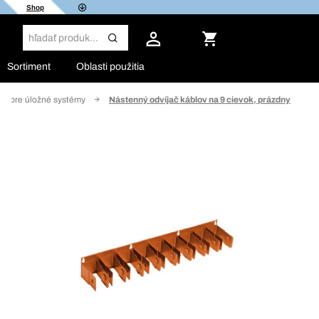
Shop
Sortiment
Oblasti použitia
vo pre úložné systémy
Nástenný odvíjač káblov na 9 cievok, prázdny