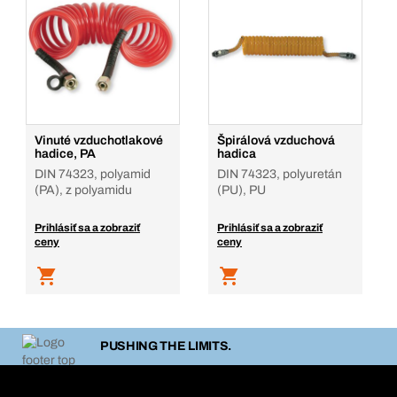
Vinuté vzduchotlakové
Špirálová vzduchová
hadice, PA
hadica
DIN 74323, polyamid
DIN 74323, polyuretán
(PA), z polyamidu
(PU), PU
Prihlásiť sa a zobraziť
Prihlásiť sa a zobraziť
ceny
ceny
PUSHING THE LIMITS.