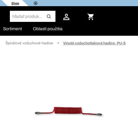
Shop
Sortiment
Oblasti použitia
Špirálové vzduchové hadice
Vinuté vzduchotlakové hadice, PU-S