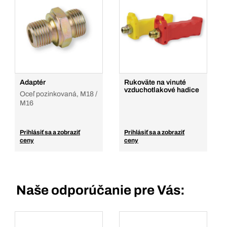
Adaptér
Rukoväte na vinuté
vzduchotlakové hadice
Oceľ pozinkovaná, M18 /
M16
Prihlásiť sa a zobraziť
Prihlásiť sa a zobraziť
ceny
ceny
Naše odporúčanie pre Vás: