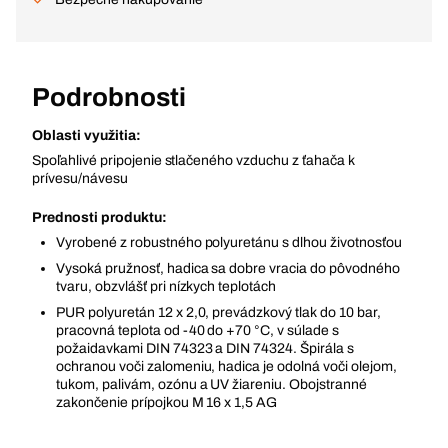
Podrobnosti
Oblasti využitia:
Spoľahlivé pripojenie stlačeného vzduchu z ťahača k
prívesu/návesu
Prednosti produktu:
Vyrobené z robustného polyuretánu s dlhou životnosťou
Vysoká pružnosť, hadica sa dobre vracia do pôvodného
tvaru, obzvlášť pri nízkych teplotách
PUR polyuretán 12 x 2,0, prevádzkový tlak do 10 bar,
pracovná teplota od -40 do +70 °C, v súlade s
požaidavkami DIN 74323 a DIN 74324. Špirála s
ochranou voči zalomeniu, hadica je odolná voči olejom,
tukom, palivám, ozónu a UV žiareniu. Obojstranné
zakončenie prípojkou M 16 x 1,5 AG