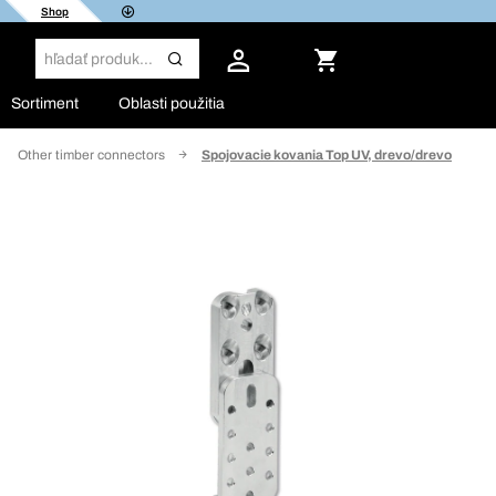
Shop
Sortiment
Oblasti použitia
Other timber connectors
Spojovacie kovania Top UV, drevo/drevo