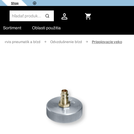
Shop
Sortiment
Oblasti použitia
Servis pneumatík a bŕzd
Odvzdušnenie bŕzd
Pripojovacie veko