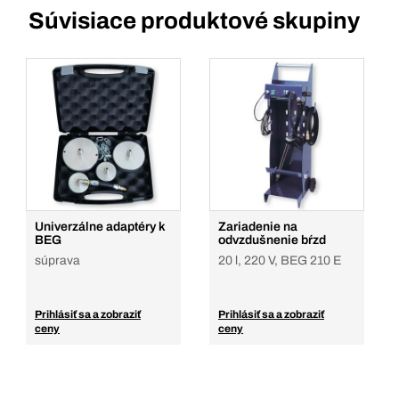
Súvisiace produktové skupiny
Univerzálne adaptéry k
Zariadenie na
BEG
odvzdušnenie bŕzd
súprava
20 l, 220 V, BEG 210 E
Prihlásiť sa a zobraziť
Prihlásiť sa a zobraziť
ceny
ceny