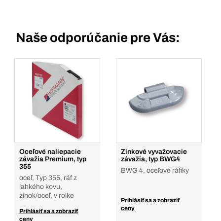
Naše odporúčanie pre Vás:
Oceľové naliepacie
Zinkové vyvažovacie
závažia Premium, typ
závažia, typ BWG4
355
BWG 4, oceľové ráfiky
oceľ, Typ 355, ráf z
ľahkého kovu,
zinok/oceľ, v rolke
Prihlásiť sa a zobraziť
ceny
Prihlásiť sa a zobraziť
ceny