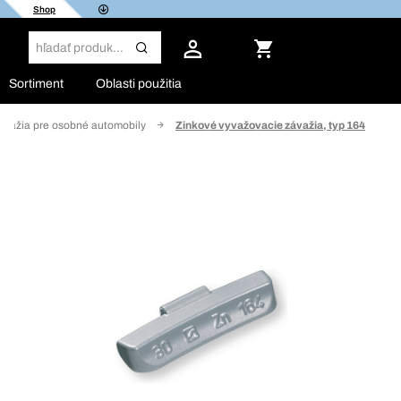
Shop
Sortiment
Oblasti použitia
ávažia pre osobné automobily
Zinkové vyvažovacie závažia, typ 164