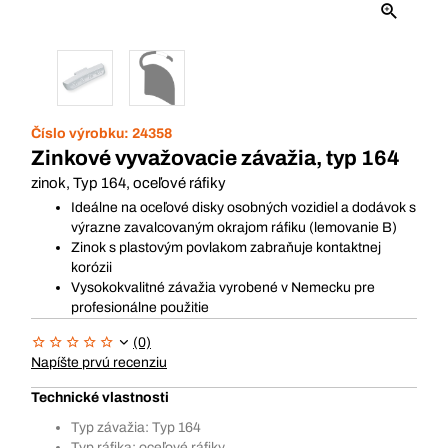
Číslo výrobku:
24358
Zinkové vyvažovacie závažia, typ 164
zinok, Typ 164, oceľové ráfiky
Ideálne na oceľové disky osobných vozidiel a dodávok s
výrazne zavalcovaným okrajom ráfiku (lemovanie B)
Zinok s plastovým povlakom zabraňuje kontaktnej
korózii
Vysokokvalitné závažia vyrobené v Nemecku pre
profesionálne použitie
(0)
Napíšte prvú recenziu
Technické vlastnosti
Typ závažia: Typ 164
Typ ráfika: oceľové ráfiky