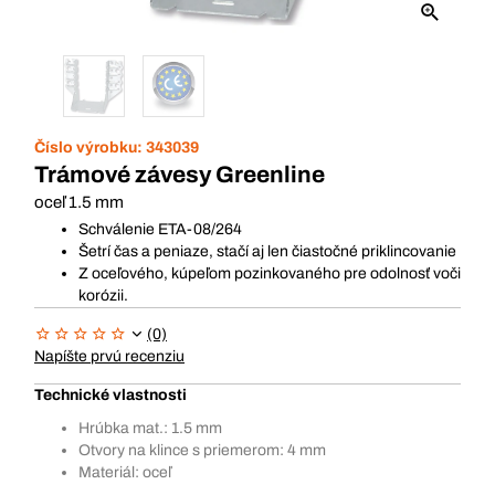
Číslo výrobku:
343039
Trámové závesy Greenline
oceľ 1.5 mm
Schválenie ETA-08/264
Šetrí čas a peniaze, stačí aj len čiastočné priklincovanie
Z oceľového, kúpeľom pozinkovaného pre odolnosť voči
korózii.
(0)
Napíšte prvú recenziu
Technické vlastnosti
Hrúbka mat.: 1.5 mm
Otvory na klince s priemerom: 4 mm
Materiál: oceľ