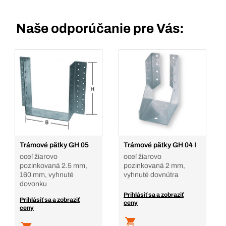
Naše odporúčanie pre Vás:
Trámové pätky GH 05
Trámové pätky GH 04 I
oceľ žiarovo
oceľ žiarovo
pozinkovaná 2.5 mm,
pozinkovaná 2 mm,
160 mm, vyhnuté
vyhnuté dovnútra
dovonku
Prihlásiť sa a zobraziť
Prihlásiť sa a zobraziť
ceny
ceny