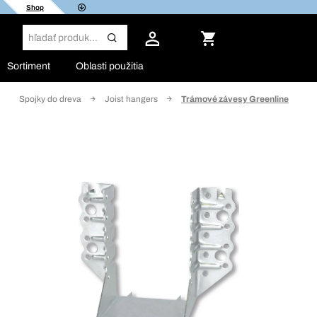
Shop
Sortiment
Oblasti použitia
Spojky do dreva
Joist hangers
Trámové závesy Greenline