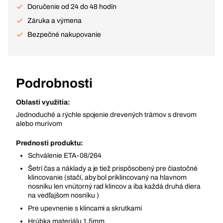
Doručenie od 24 do 48 hodín
Záruka a výmena
Bezpečné nakupovanie
Podrobnosti
Oblasti využitia:
Jednoduché a rýchle spojenie drevených trámov s drevom
alebo murivom
Prednosti produktu:
Schválenie ETA-08/264
Šetrí čas a náklady a je tiež prispôsobený pre čiastočné
klincovanie (stačí, aby bol priklincovaný na hlavnom
nosníku len vnútorný rad klincov a iba každá druhá diera
na vedľajšom nosníku )
Pre upevnenie s klincami a skrutkami
Hrúbka materiálu 1,5mm