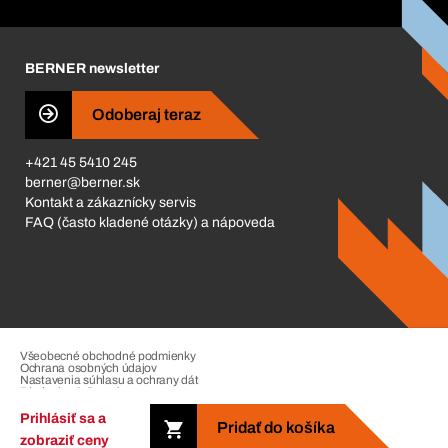
Corporate Responsibility
Kariéra
BERNER newsletter
Business Conduct
Odoberaj teraz
+421 45 5410 245
berner@berner.sk
Kontakt a zákaznícky servis
FAQ (často kladené otázky) a nápoveda
Všeobecné obchodné podmienky
Ochrana osobných údajov
Nastavenia súhlasu a ochrany dát
Riadenie sťažností
Impressum
Prihlásiť sa a
Pridať do košíka
zobraziť ceny
Copyright © 2026. The Berner Group. All rights reserved.