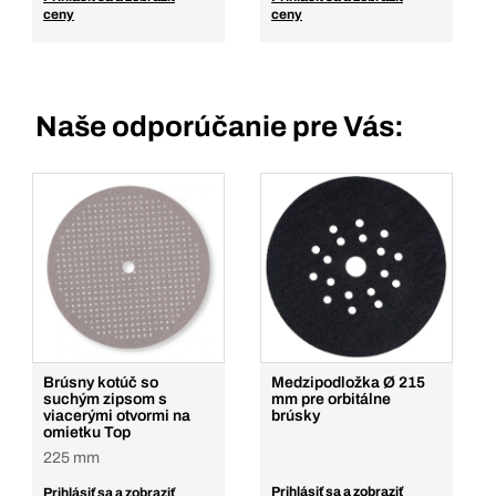
ceny
ceny
Naše odporúčanie pre Vás:
Brúsny kotúč so
Medzipodložka Ø 215
suchým zipsom s
mm pre orbitálne
viacerými otvormi na
brúsky
omietku Top
225 mm
Prihlásiť sa a zobraziť
Prihlásiť sa a zobraziť