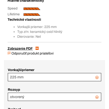
Hlavné charakteristiky
Speed
Lifetime
Technické vlastnosti
Vonkajší priemer: 225 mm
Typ zŕn: keramický oxid hlinitý
Dierovanie: Net
Zobrazenie PDF
Odporučiť produkt priateľovi
Vonkajšípriemer
225 mm
Rozsyp
otvorený