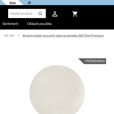
Shop
Sortiment
Oblasti použitia
, Ø 225 mm
Brúsny kotúč na suchý zips na omietku NETline Premium
PREMIUMline