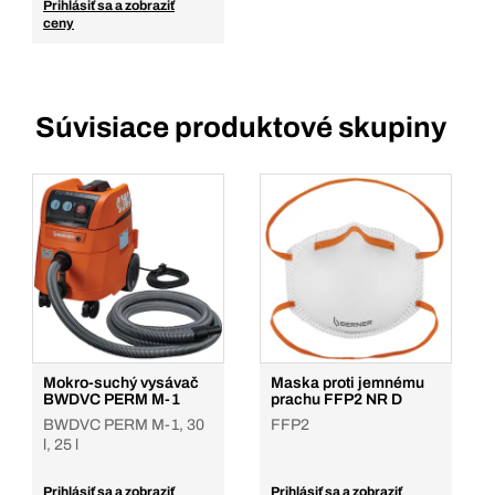
Prihlásiť sa a zobraziť
ceny
Súvisiace produktové skupiny
Mokro-suchý vysávač
Maska proti jemnému
BWDVC PERM M-1
prachu FFP2 NR D
BWDVC PERM M-1, 30
FFP2
l, 25 l
Prihlásiť sa a zobraziť
Prihlásiť sa a zobraziť