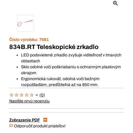
Číslo výrobku:
7581
834B.RT Teleskopické zrkadlo
LED podsvietené zrkadlo zvyšuje viditeľnosť v tmavých
oblastiach
Sklo odolné voči poškriabaniu s ochranným plastovým
okrajom
Ergonomická rukoväť, odolná voči bežným
rozpúšťadlám, predĺžiteľná až na 850 mm.
(0)
Napíšte prvú recenziu
Zobrazenie PDF
Odporučiť produkt priateľovi