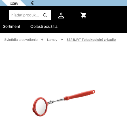
Shop
Sortiment
Oblasti použitia
Svietidlá a osvetlenie
Lampy
834B.RT Teleskopické zrkadlo