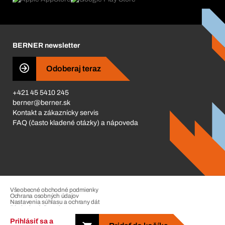
Katalóg a brožúry
Corporate Responsibility
Kariéra
BERNER newsletter
Business Conduct
Odoberaj teraz
+421 45 5410 245
berner@berner.sk
Kontakt a zákaznícky servis
FAQ (často kladené otázky) a nápoveda
Všeobecné obchodné podmienky
Ochrana osobných údajov
Nastavenia súhlasu a ochrany dát
Riadenie sťažností
Impressum
Prihlásiť sa a