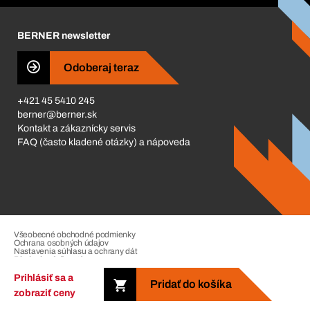
Kariéra
BERNER newsletter
Business Conduct
Odoberaj teraz
+421 45 5410 245
berner@berner.sk
Kontakt a zákaznícky servis
FAQ (často kladené otázky) a nápoveda
Všeobecné obchodné podmienky
Ochrana osobných údajov
Nastavenia súhlasu a ochrany dát
Riadenie sťažností
Impressum
Prihlásiť sa a
Pridať do košíka
zobraziť ceny
Copyright © 2026. The Berner Group. All rights reserved.