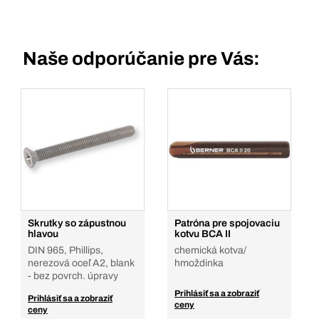
Naše odporúčanie pre Vás:
Skrutky so zápustnou
Patróna pre spojovaciu
hlavou
kotvu BCA II
DIN 965, Phillips,
chemická kotva/
nerezová oceľ A2, blank
hmoždinka
- bez povrch. úpravy
Prihlásiť sa a zobraziť
Prihlásiť sa a zobraziť
ceny
ceny