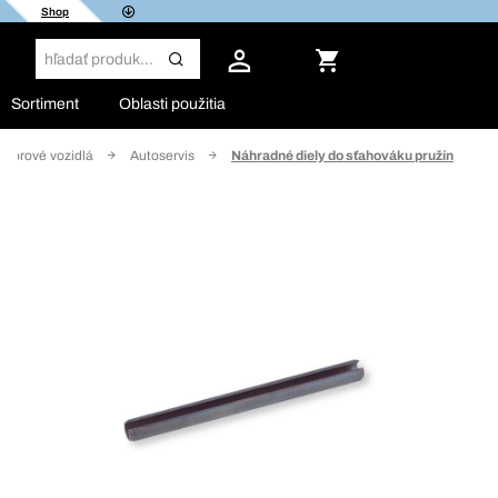
Shop
Sortiment
Oblasti použitia
otorové vozidlá
Autoservis
Náhradné diely do sťahováku pružín