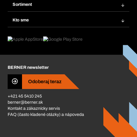
Obľúbené
Sortiment
Systém Bera® Smart
Opakované objednávky
Inovácie produktov
Chemická databáza
Kto sme
Predplatné
Oblasti použitia
eProcurement
Čo ponúkame
FAQ
Product Compliance
Produktový poradca
Čo nás poháňa
Katalóg a brožúry
Corporate Responsibility
Kariéra
BERNER newsletter
Business Conduct
Odoberaj teraz
+421 45 5410 245
berner@berner.sk
Kontakt a zákaznícky servis
FAQ (často kladené otázky) a nápoveda