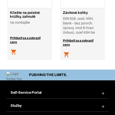
Kliešte na poistné
Závitové kolíky
krúžky, zahnuté
DIN 916, oceľ, 45H,
na vonkajšie
blank - bez povrch.
úpravy, vnút 6-hran
(inbus), oceľ 45H be
Prihlásiť sa a zobraziť
Prihlásiť sa a zobraziť
ceny
ceny
PUSHING THE LIMITS.
Self-Service Portal
Objednávky
Služby
Faktúry
Regálový systém Bera® Modul