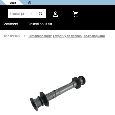
Shop
Sortiment
Oblasti použitia
tančné držiaky
Dištančné rúrky, rozperky do debnení, so záslepkami