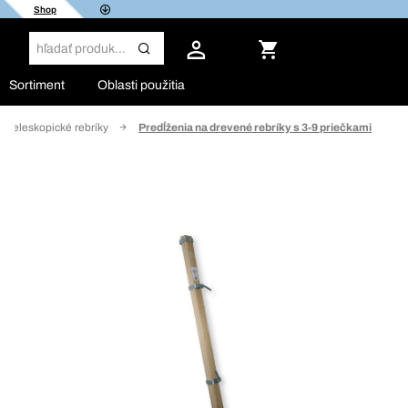
Shop
Sortiment
Oblasti použitia
Teleskopické rebríky
Predĺženia na drevené rebríky s 3-9 priečkami