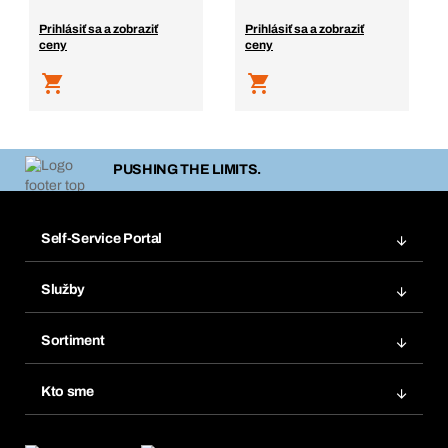
Prihlásiť sa a zobraziť
Prihlásiť sa a zobraziť
ceny
ceny
PUSHING THE LIMITS.
Self-Service Portal
Objednávky
Služby
Faktúry
Regálový systém Bera® Modul
Obľúbené
Sortiment
Systém Bera® Smart
Opakované objednávky
Inovácie produktov
Chemická databáza
Kto sme
Predplatné
Oblasti použitia
eProcurement
Čo ponúkame
FAQ
Product Compliance