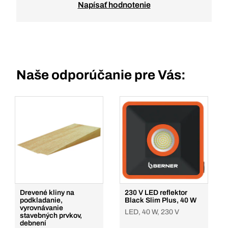
Napísať hodnotenie
Naše odporúčanie pre Vás:
Drevené kliny na
230 V LED reflektor
podkladanie,
Black Slim Plus, 40 W
vyrovnávanie
LED, 40 W, 230 V
stavebných prvkov,
debnení