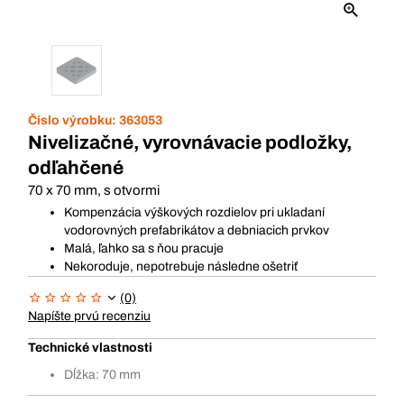
Číslo výrobku:
363053
Nivelizačné, vyrovnávacie podložky,
odľahčené
70 x 70 mm, s otvormi
Kompenzácia výškových rozdielov pri ukladaní
vodorovných prefabrikátov a debniacich prvkov
Malá, ľahko sa s ňou pracuje
Nekoroduje, nepotrebuje následne ošetriť
(0)
Napíšte prvú recenziu
Technické vlastnosti
Dĺžka: 70 mm