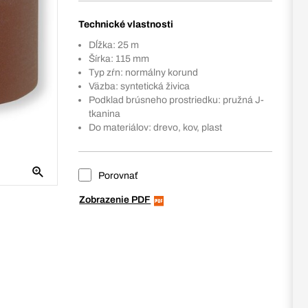
Technické vlastnosti
Dĺžka: 25 m
Šírka: 115 mm
Typ zŕn: normálny korund
Väzba: syntetická živica
Podklad brúsneho prostriedku: pružná J-
tkanina
Do materiálov: drevo, kov, plast
Porovnať
Zobrazenie PDF