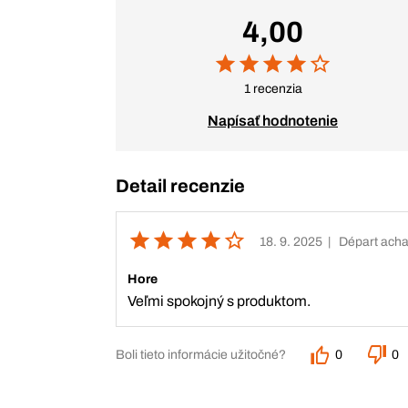
4,00
1 recenzia
Napísať hodnotenie
Detail recenzie
18. 9. 2025
| Départ acha
Hore
Veľmi spokojný s produktom.
Boli tieto informácie užitočné?
0
0