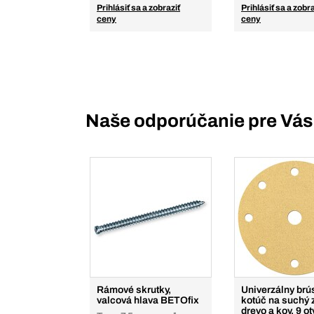
Prihlásiť sa a zobraziť
Prihlásiť sa a zobra
ceny
ceny
Naše odporúčanie pre Vás
Rámové skrutky,
Univerzálny brú
valcová hlava BETOfix
kotúč na suchý 
drevo a kov, 9 o