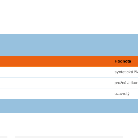
Hodnota
syntetická ži
pružná J-tka
uzavretý