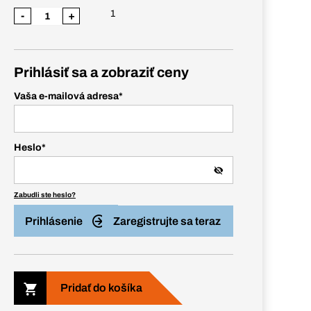
1
-
+
Prihlásiť sa a zobraziť ceny
Vaša e-mailová adresa
*
Heslo
*
Zabudli ste heslo?
Prihlásenie
Zaregistrujte sa teraz
Pridať do košíka