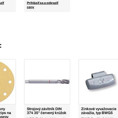
ziť
Prihlásiť sa a zobraziť
ceny
:
sny
Strojový závitník DIN
Zinkové vyvažovacie
zips na
374 35° červený krúžok
závažia, typ BWG5
tvorov