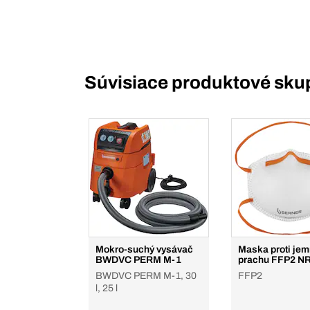
Súvisiace produktové sku
Mokro-suchý vysávač
Maska proti je
BWDVC PERM M-1
prachu FFP2 N
BWDVC PERM M-1, 30
FFP2
l, 25 l