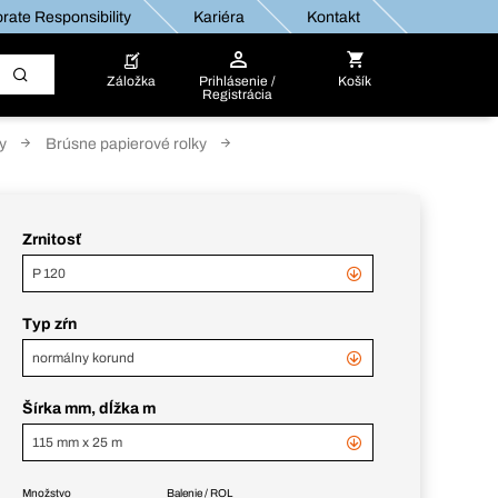
rate Responsibility
Kariéra
Kontakt
Záložka
Prihlásenie /
Košík
Registrácia
y
Brúsne papierové rolky
Zrnitosť
P 120
Typ zŕn
normálny korund
Šírka mm, dĺžka m
115 mm x 25 m
Množstvo
Balenie / ROL