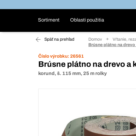
Sortiment
Oblasti použitia
Späť na prehľad
Domov
Vŕtanie, rez
Brúsne plátno na drevo
Číslo výrobku:
26561
Brúsne plátno na drevo a 
korund, š. 115 mm, 25 m rolky