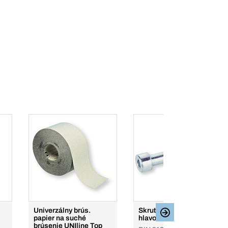
Univerzálny brús.
Skrutky s valcovou
papier na suché
hlavou
brúsenie UNIline Top