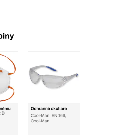
piny
mnému
Ochranné okuliare
R D
Cool-Man, EN 166,
Cool-Man