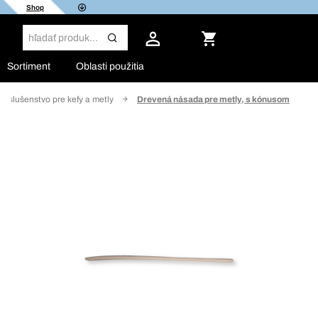
Shop
Sortiment
Oblasti použitia
Príslušenstvo pre kefy a metly
Drevená násada pre metly, s kónusom