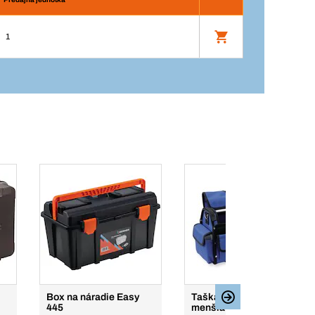
1
Box na náradie Easy
Taška na náradie,
445
menšia