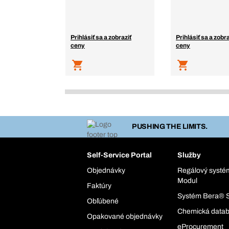
Prihlásiť sa a zobraziť
Prihlásiť sa a zobra
ceny
ceny
PUSHING THE LIMITS.
Self-Service Portal
Služby
Objednávky
Regálový syst
Modul
Faktúry
Systém Bera® 
Obľúbené
Chemická data
Opakované objednávky
eProcurement