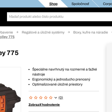
Shop
Spoločnosť
Corpo
ybavenie
Regálové a úložné systémy
Boxy, kufre na náradie
olley 775
ey 775
Špeciálne navrhnutý na rozmerné a ťažké
nástroje
Ergonomický a jednoducho prenosný
Optimalizované úložné priestory
(0)
Zobraziť hodnotenie