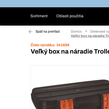
Sortiment
Oblasti použitia
Späť na prehľad
Domov
Dielenské v
Veľký box na náradie Tr
Číslo výrobku:
341699
Veľký box na náradie Troll