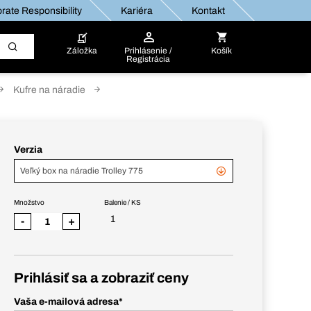
rate Responsibility
Kariéra
Kontakt
Záložka
Prihlásenie /
Košík
Registrácia
Kufre na náradie
Verzia
Veľký box na náradie Trolley 775
Množstvo
Balenie / KS
1
-
+
Prihlásiť sa a zobraziť ceny
Vaša e-mailová adresa
*