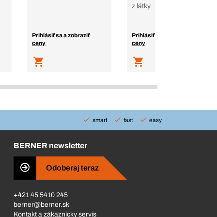
z látky
Prihlásiť sa a zobraziť
Prihlásiť sa a zobraziť
ceny
ceny
smart
fast
easy
BERNER newsletter
Odoberaj teraz
+421 45 5410 245
berner@berner.sk
Kontakt a zákaznícky servis