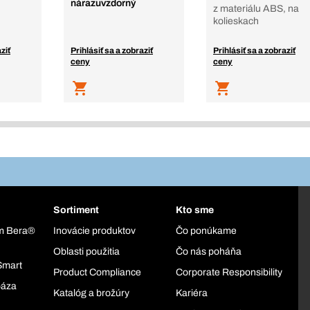
nárazuvzdorný
z materiálu ABS, na
kolieskach
ziť
Prihlásiť sa a zobraziť
Prihlásiť sa a zobraziť
ceny
ceny
Sortiment
Kto sme
ém Bera®
Inovácie produktov
Čo ponúkame
Oblasti použitia
Čo nás poháňa
Smart
Product Compliance
Corporate Responsibility
báza
Katalóg a brožúry
Kariéra