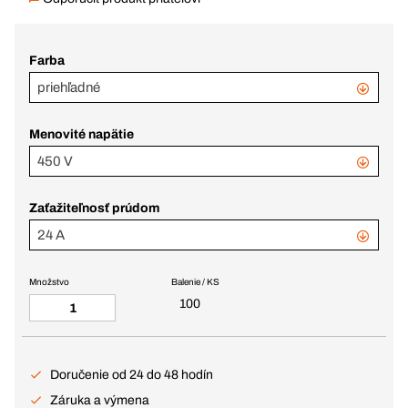
Farba
priehľadné
Menovité napätie
450 V
Zaťažiteľnosť prúdom
24 A
Množstvo
Balenie / KS
100
Doručenie od 24 do 48 hodín
Záruka a výmena