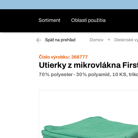
Sortiment
Oblasti použitia
Späť na prehľad
Domov
Dielenské v
Číslo výrobku:
366777
Utierky z mikrovlákna Firs
70% polyester - 30% polyamid, 10 KS, trik