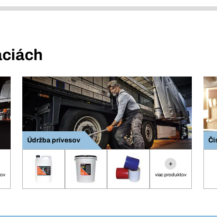
áciách
Údržba prívesov
Či
+
tov
viac produktov