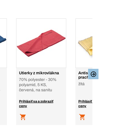
Utierky z mikrovlákna
Antistatická utierka na
prach
70% polyester - 30%
žltá
polyamid, 5 KS,
á
červená, na sanitu
Prihlásiť sa a zobraziť
Prihlásiť sa a zobraziť
ceny
ceny