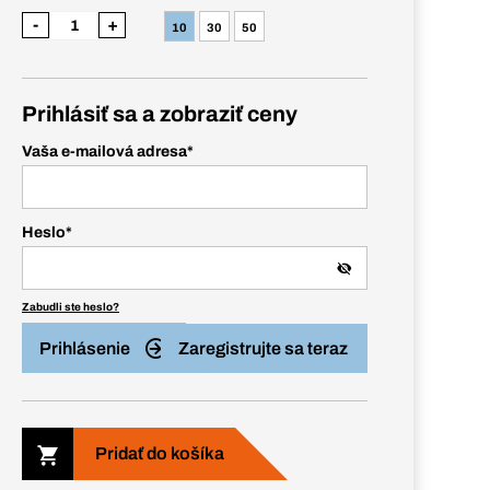
-
+
10
30
50
Prihlásiť sa a zobraziť ceny
Vaša e-mailová adresa
*
Heslo
*
Zabudli ste heslo?
Prihlásenie
Zaregistrujte sa teraz
Pridať do košíka