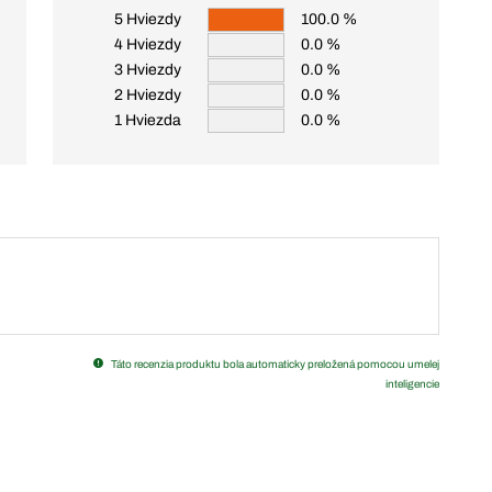
5 Hviezdy
100.0 %
4 Hviezdy
0.0 %
3 Hviezdy
0.0 %
2 Hviezdy
0.0 %
1 Hviezda
0.0 %
Táto recenzia produktu bola automaticky preložená pomocou umelej
inteligencie