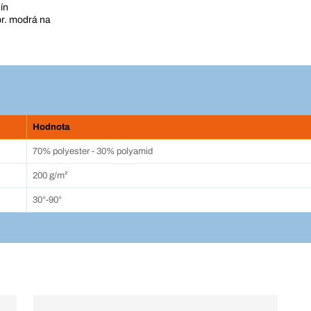
ín
pr. modrá na
Hodnota
70% polyester - 30% polyamid
200 g/m²
30°-90°