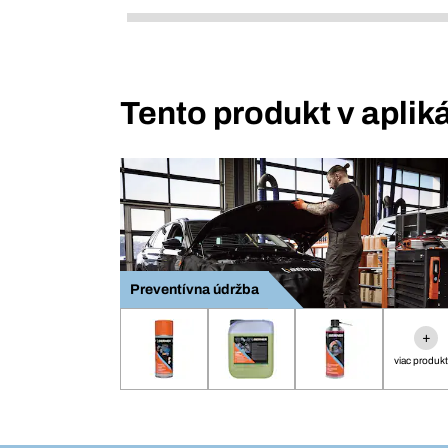
Tento produkt v aplik
Preventívna údržba
+
viac produk