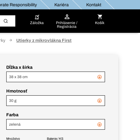
rate Responsibility
Kariéra
Kontakt
Záložka
Prihlásenie /
Košík
Registrácia
rky
Utierky z mikrovlákna First
Dĺžka x šírka
38 x 38 cm
Hmotnosť
30 g
Farba
zelená
Množstvo
Balenie / KS