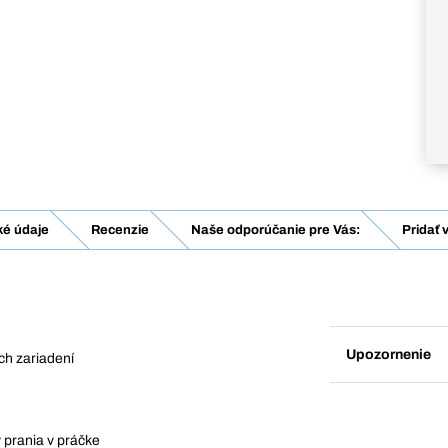
ké údaje
Recenzie
Naše odporúčanie pre Vás:
Pridať 
Upozornenie
ých zariadení
 prania v práčke