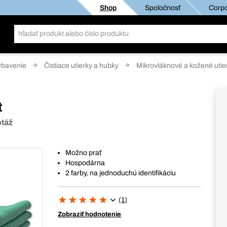
Shop
Spoločnosť
Corpo
ybavenie
Čistiace utierky a hubky
Mikrovláknové a kožené utie
t
otáž
Možno prať
Hospodárna
2 farby, na jednoduchú identifikáciu
(1)
Zobraziť hodnotenie