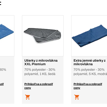
:
Utierky z mikrovlákna
Extra jemné utierky z
XXL Premium
mikrovlákna
 30%
70% polyester - 30%
70% polyester - 30%
polyamid, 1 KS, šedá
polyamid, 5 KS, modr
ziť
Prihlásiť sa a zobraziť
Prihlásiť sa a zobraziť
ceny
ceny