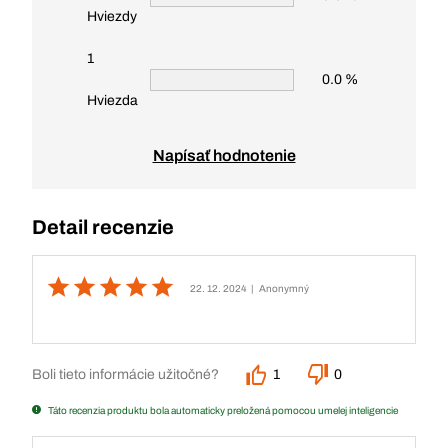
Hviezdy
1
0.0 %
Hviezda
Napísať hodnotenie
Detail recenzie
22. 12. 2024
| Anonymný
Boli tieto informácie užitočné?
1
0
Táto recenzia produktu bola automaticky preložená pomocou umelej inteligencie