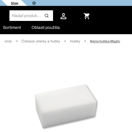
Shop
Sortiment
Oblasti použitia
bavenie
Čistiace utierky a hubky
Hubky
Nano hubka Magic