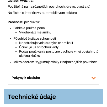
Oblasti využitia:
Použiteľná na najrôznejších povrchoch: drevo, plast atď.
Na čistenie interiérov v automobilovom sektore
Prednosti produktu:
Ľahká a pružná pena
Vyrobená z melamínu
Pôsobivé čistiace schopnosti
Nepotrebuje veľa drahých chemikálií
Účinkuje už s trochou vody
Počas používania postupne uvoľňuje v nej obsiahnutú
aktívnu zložku
Mikro oderom "vygumuje" fľaky z najrôznejších povrchov
Pokyny k obsluhe
Technické údaje