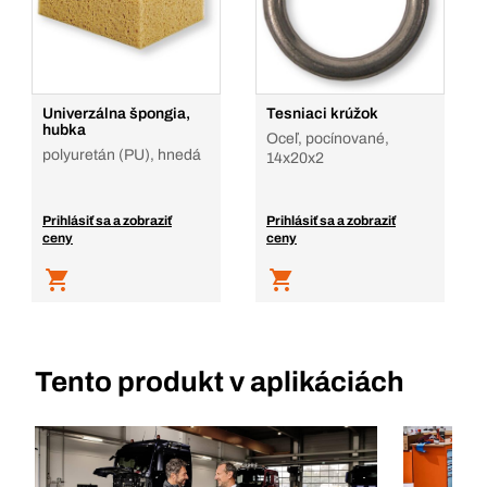
Univerzálna špongia,
Tesniaci krúžok
hubka
Oceľ, pocínované,
polyuretán (PU), hnedá
14x20x2
Prihlásiť sa a zobraziť
Prihlásiť sa a zobraziť
ceny
ceny
Tento produkt v aplikáciách