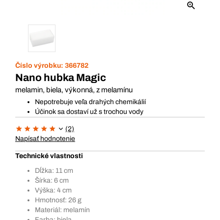
Číslo výrobku:
366782
Nano hubka Magic
melamin, biela, výkonná, z melamínu
Nepotrebuje veľa drahých chemikálií
Účinok sa dostaví už s trochou vody
(2)
Napísať hodnotenie
Technické vlastnosti
Dĺžka: 11 cm
Šírka: 6 cm
Výška: 4 cm
Hmotnosť: 26 g
Materiál: melamín
Farba: biela