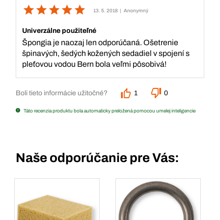
13. 5. 2018
| Anonymný
Univerzálne použiteľné
Špongia je naozaj len odporúčaná. Ošetrenie
špinavých, šedých kožených sedadiel v spojení s
pleťovou vodou Bern bola veľmi pôsobivá!
Boli tieto informácie užitočné?
1
0
Táto recenzia produktu bola automaticky preložená pomocou umelej inteligencie
Naše odporúčanie pre Vás: