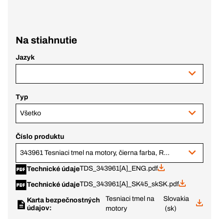
Na stiahnutie
Jazyk
Typ
Všetko
Číslo produktu
343961 Tesniaci tmel na motory, čierna farba, RAL 9005, 200 ml tuba
TDS_343961[A]_ENG.pdf
Technické údaje
TDS_343961[A]_SK45_skSK.pdf
Technické údaje
Tesniaci tmel na
Slovakia
Karta bezpečnostných
údajov:
motory
(sk)