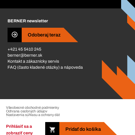
Corporate Responsibility
Kariéra
BERNER newsletter
Business Conduct
Odoberaj teraz
+421 45 5410 245
berner@berner.sk
Kontakt a zákaznícky servis
FAQ (často kladené otázky) a nápoveda
Všeobecné obchodné podmienky
Ochrana osobných údajov
Nastavenia súhlasu a ochrany dát
Riadenie sťažností
Impressum
Prihlásiť sa a
Pridať do košíka
zobraziť ceny
Copyright © 2026. The Berner Group. All rights reserved.