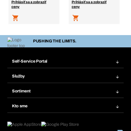
Prihlásiť sa a zobraziť
Prihlásiť sa a zobraziť
ceny
ceny
PUSHING THE LIMITS.
Self-Service Portal
Objednávky
Služby
Faktúry
Regálový systém Bera® Modul
Obľúbené
Sortiment
Systém Bera® Smart
Opakované objednávky
Inovácie produktov
Chemická databáza
Kto sme
Predplatné
Oblasti použitia
eProcurement
Čo ponúkame
FAQ
Product Compliance
Produktový poradca
Čo nás poháňa
Katalóg a brožúry