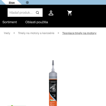
Shop
Sortiment
Oblasti použitia
Tmely
Tmely na motory a karosérie
Tesniace tmely na motory