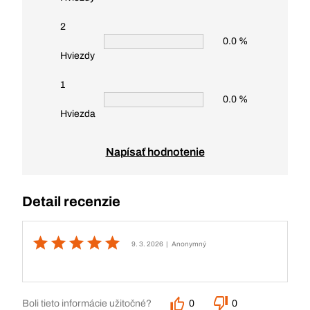
2
0.0 %
Hviezdy
1
0.0 %
Hviezda
Napísať hodnotenie
Detail recenzie
9. 3. 2026
| Anonymný
Boli tieto informácie užitočné?
0
0