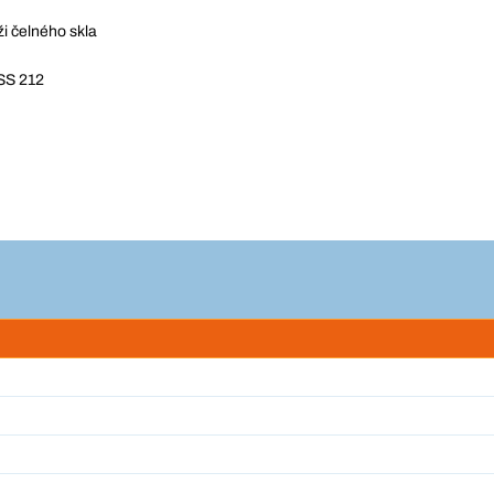
ži čelného skla
SS 212