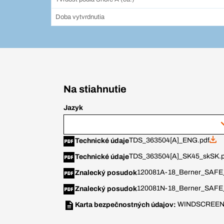
Doba vytvrdnutia
Na stiahnutie
Jazyk
TDS_363504[A]_ENG.pdf
Technické údaje
TDS_363504[A]_SK45_skSK.p
Technické údaje
120081A-18_Berner_SAFE_
Znalecký posudok
120081N-18_Berner_SAFE
Znalecký posudok
WINDSCREEN
Karta bezpečnostných údajov: