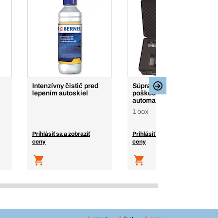
Intenzívny čistič pred
Súprava na opravu
lepením autoskiel
poškodení autoskiel,
automatická
1 box
Prihlásiť sa a zobraziť
Prihlásiť sa a zobraziť
ceny
ceny