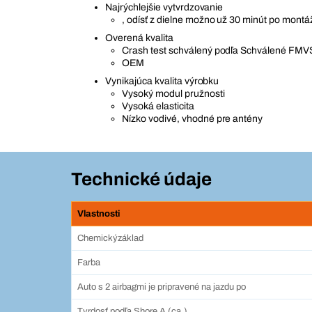
Najrýchlejšie vytvrdzovanie
, odísť z dielne možno už 30 minút po montá
Overená kvalita
Crash test schválený podľa Schválené FMV
OEM
Vynikajúca kvalita výrobku
Vysoký modul pružnosti
Vysoká elasticita
Nízko vodivé, vhodné pre antény
Technické údaje
Vlastnosti
Chemickýzáklad
Farba
Auto s 2 airbagmi je pripravené na jazdu po
Tvrdosť podľa Shore A (ca.)