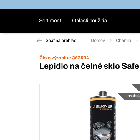
Sortiment
Oblasti použitia
Späť na prehľad
Domov
Chémia
Číslo výrobku:
363504
Lepidlo na čelné sklo Saf
obsahuj