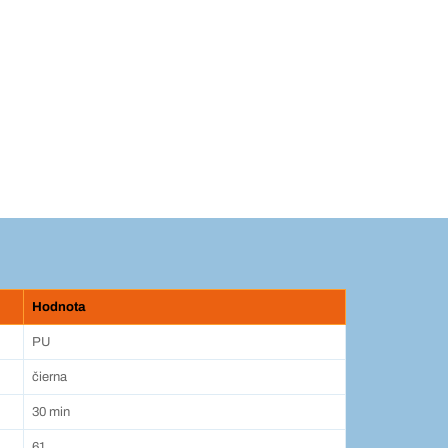
Hodnota
PU
čierna
30 min
61