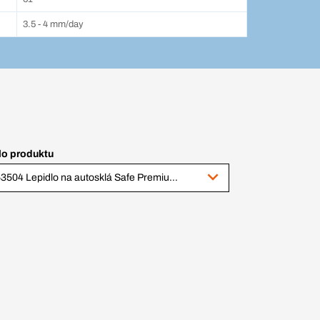
3.5 - 4 mm/day
lo produktu
363504 Lepidlo na autosklá Safe Premium, 310 ml kartuša