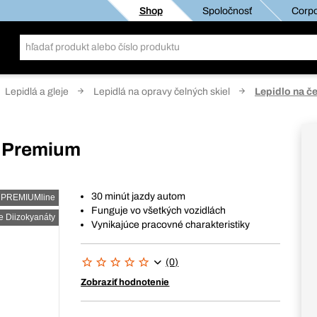
Shop
Spoločnosť
Corpo
Lepidlá a gleje
Lepidlá na opravy čelných skiel
Lepidlo na č
e Premium
30 minút jazdy autom
PREMIUMline
Funguje vo všetkých vozidlách
e Diizokyanáty
Vynikajúce pracovné charakteristiky
(0)
Zobraziť hodnotenie