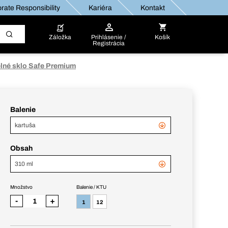
rate Responsibility
Kariéra
Kontakt
Záložka
Prihlásenie /
Košík
Registrácia
elné sklo Safe Premium
Balenie
kartuša
Obsah
310 ml
Množstvo
Balenie / KTU
-
+
1
12