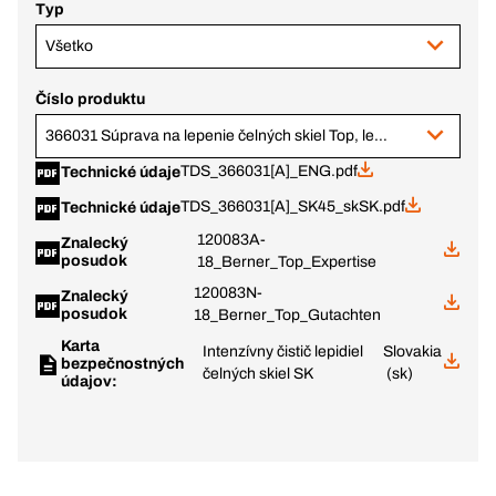
Typ
Všetko
Číslo produktu
366031 Súprava na lepenie čelných skiel Top, lepidlo v 310 ml kartuši
TDS_366031[A]_ENG.pdf
Technické údaje
TDS_366031[A]_SK45_skSK.pdf
Technické údaje
120083A-
Znalecký
posudok
18_Berner_Top_Expertise
120083N-
Znalecký
posudok
18_Berner_Top_Gutachten
Karta
Intenzívny čistič lepidiel
Slovakia
bezpečnostných
čelných skiel SK
(sk)
údajov: