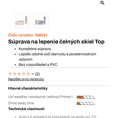
Číslo výrobku:
366031
Súprava na lepenie čelných skiel Top
Kompletná súprava
Lepidlo odolné voči starnutiu a poveternostným
vplyvom
Bez rozpúšťadiel a PVC
(0)
Napíšte prvú recenziu
Hlavné charakteristiky
UV-weather resistance (without Primer)
Drive away time
Technické vlastnosti
Auto s 2 airbagmi je pripravené na jazdu po: 3 h