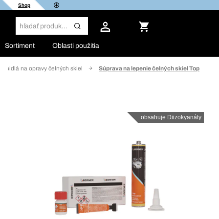
Shop
Sortiment
Oblasti použitia
Lepidlá na opravy čelných skiel
Súprava na lepenie čelných skiel Top
obsahuje Diizokyanáty