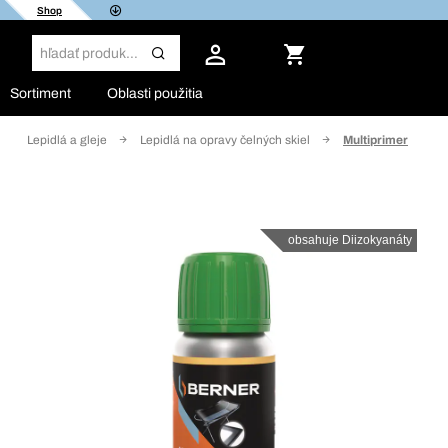
Shop
Sortiment
Oblasti použitia
Lepidlá a gleje
Lepidlá na opravy čelných skiel
Multiprimer
obsahuje Diizokyanáty