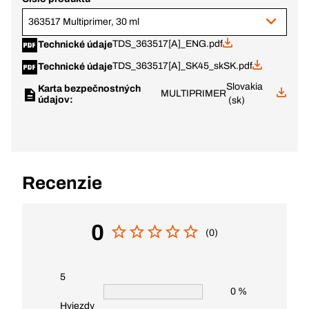
363517 Multiprimer, 30 ml
TDS_363517[A]_ENG.pdf
Technické údaje
TDS_363517[A]_SK45_skSK.pdf
Technické údaje
Slovakia
Karta bezpečnostných
MULTIPRIMER
údajov:
(sk)
Recenzie
0
(0)
5
0 %
Hviezdy