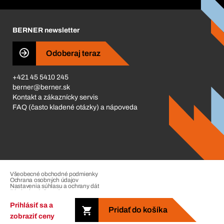
Corporate Responsibility
Kariéra
BERNER newsletter
Business Conduct
Odoberaj teraz
+421 45 5410 245
berner@berner.sk
Kontakt a zákaznícky servis
FAQ (často kladené otázky) a nápoveda
Všeobecné obchodné podmienky
Ochrana osobných údajov
Nastavenia súhlasu a ochrany dát
Riadenie sťažností
Impressum
Prihlásiť sa a
Pridať do košíka
zobraziť ceny
Copyright © 2026. The Berner Group. All rights reserved.