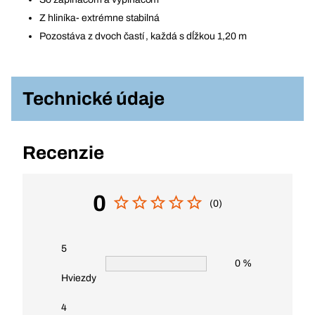
Z hliníka- extrémne stabilná
Pozostáva z dvoch častí , každá s dĺžkou 1,20 m
Technické údaje
Recenzie
0
(0)
5
0 %
Hviezdy
4