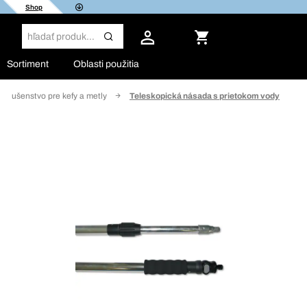
Shop
Sortiment
Oblasti použitia
ríslušenstvo pre kefy a metly
Teleskopická násada s prietokom vody