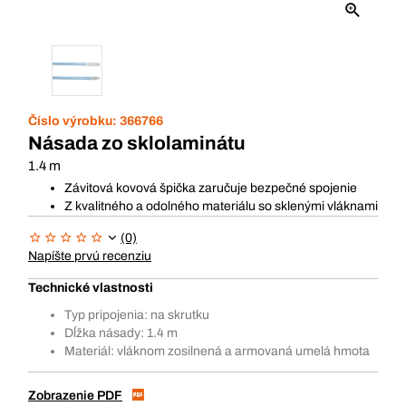
Číslo výrobku:
366766
Násada zo sklolaminátu
1.4 m
Závitová kovová špička zaručuje bezpečné spojenie
Z kvalitného a odolného materiálu so sklenými vláknami
(0)
Napíšte prvú recenziu
Technické vlastnosti
Typ pripojenia: na skrutku
Dĺžka násady: 1.4 m
Materiál: vláknom zosilnená a armovaná umelá hmota
Zobrazenie PDF