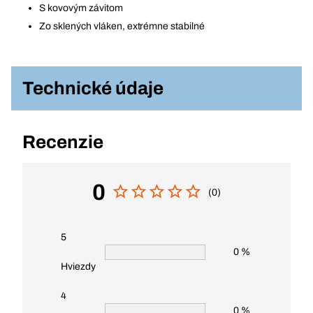
S kovovým závitom
Zo sklených vláken, extrémne stabilné
Technické údaje
Recenzie
0
(0)
5
0 %
Hviezdy
4
0 %