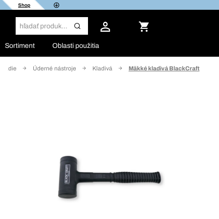
Shop
Sortiment
Oblasti použitia
áradie
Úderné nástroje
Kladivá
Mäkké kladivá BlackCraft