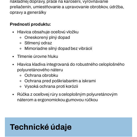
nákladnej dopravy, práce na karosérii, vyrovnávanie
preliačenín, umiestňovanie a upravovanie obrobkov, údržba,
opravy a generálky
Prednosti produktu:
Hlavica obsahuje oceľovú vložku
Oneskorený plný dopad
Stlmený odraz
Mimoriadne silný dopad bez vibrácií
Tlmenie úrovne hluku
Hlavica kladiva integrovaná do robustného celoplošného
polyuretánového náteru
Ochrana obrobku
Ochrana pred poškriabaním a iskrami
Vysoká ochrana proti korózii
Rúčka z oceľovej rúry s celoplošným polyuretánovým
náterom a ergonomickou gumovou rúčkou
Technické údaje