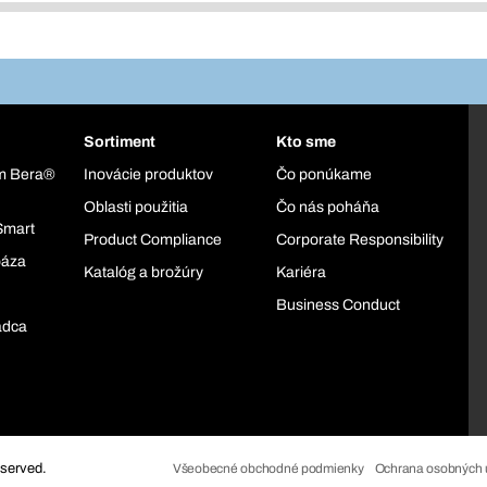
Sortiment
Kto sme
ém Bera®
Inovácie produktov
Čo ponúkame
Oblasti použitia
Čo nás poháňa
Smart
Product Compliance
Corporate Responsibility
báza
Katalóg a brožúry
Kariéra
Business Conduct
adca
eserved.
Všeobecné obchodné podmienky
Ochrana osobných 