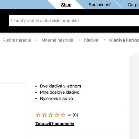
Shop
Spoločnosť
Corpo
Ručné náradie
Úderné nástroje
Kladivá
Kladivá Ferrop
Dve kladivá v jednom
Plne oceľové kladivo
Nylonové kladivo
(0)
Zobraziť hodnotenie