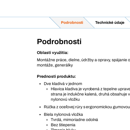
Podrobnosti
Technické údaje
Podrobnosti
Oblasti využitia:
Montážne práce, dielne, údržby a opravy, spájanie
montáže, generálky
Prednosti produktu:
Dve kladivá v jednom
Hlavica kladiva je vyrobená z tepelne uprav
strana je indukčne kalená, druhá obsahuje 
nylonovú vložku
Rúčka z oceľovej rúry s ergonomickou gumovou
Biela nylonová vložka
Tvrdá, mimoriadne odolná
Bez štiepenia