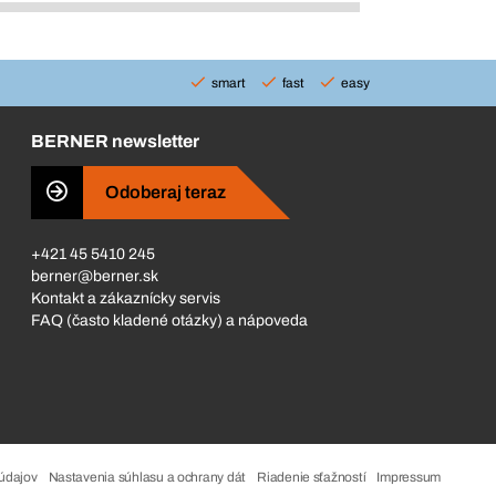
smart
fast
easy
BERNER newsletter
Odoberaj teraz
+421 45 5410 245
berner@berner.sk
Kontakt a zákaznícky servis
FAQ (často kladené otázky) a nápoveda
údajov
Nastavenia súhlasu a ochrany dát
Riadenie sťažností
Impressum