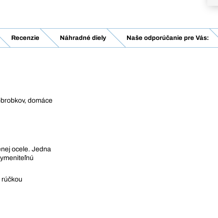
Recenzie
Náhradné diely
Naše odporúčanie pre Vás:
 obrobkov, domáce
enej ocele. Jedna
vymeniteľnú
 rúčkou