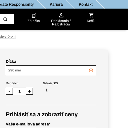
rate Responsibility
Kariéra
Kontakt
Záložka
Prihlásenie /
Košík
Registrácia
lex 2 v 1
Dĺžka
290 mm
Množstvo
Balenie / KS
1
-
+
Prihlásiť sa a zobraziť ceny
Vaša e-mailová adresa
*