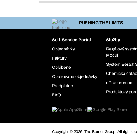
PUSHING THE LIMITS.
Self-Service Portal
Služby
Objednávky
Regálový syst
Modul
Faktúry
Systém Bera® 
Obľúbené
Chemická data
Opakované objednávky
eProcurement
Predplatné
Produktový por
FAQ
Copyright © 2026. The Berner Group. All rights r