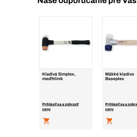
Naše odporúčanie pre Vás
Kladivá Simplex,
Mäkké kladivo
meď/hliník
Baseplex
Prihlásiť sa a zobraziť
Prihlásiť sa a zobra
ceny
ceny