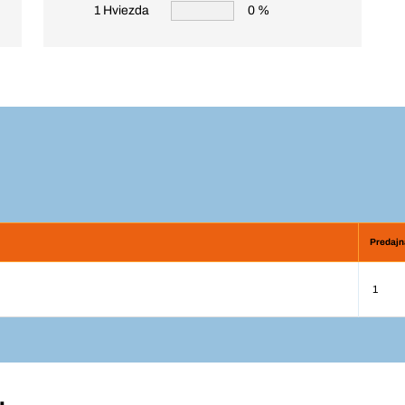
1 Hviezda
0 %
Predajn
1