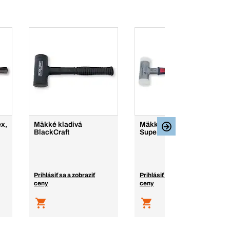
x,
Mäkké kladivá
Mäkké kladivá
BlackCraft
SuperCraft
Prihlásiť sa a zobraziť
Prihlásiť sa a zobraziť
ceny
ceny