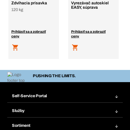
Zdvíhacia prísavka
Vyrezávač autoskiel
EASY, súprava
120 kg
Prihlásiť sa a zobraziť
Prihlásiť sa a zobraziť
ceny
ceny
PUSHING THE LIMITS.
Self-Service Portal
Objednávky
Služby
Faktúry
Regálový systém Bera® Modul
Obľúbené
Sortiment
Systém Bera® Smart