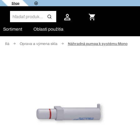
Shop
Sortiment
Oblasti použitia
ozidlá
Oprava a výmena skla
Náhradná pumpa k systému Mono