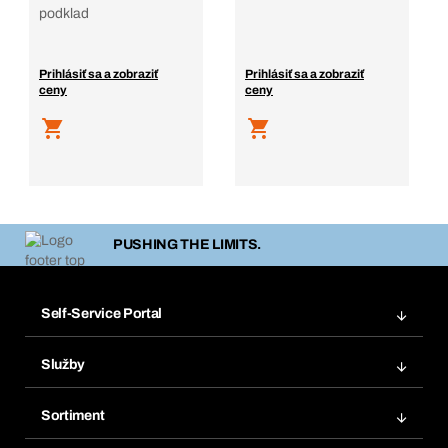
podklad
Prihlásiť sa a zobraziť
Prihlásiť sa a zobraziť
ceny
ceny
PUSHING THE LIMITS.
Self-Service Portal
Objednávky
Služby
Faktúry
Regálový systém Bera® Modul
Obľúbené
Sortiment
Systém Bera® Smart
Opakované objednávky
Inovácie produktov