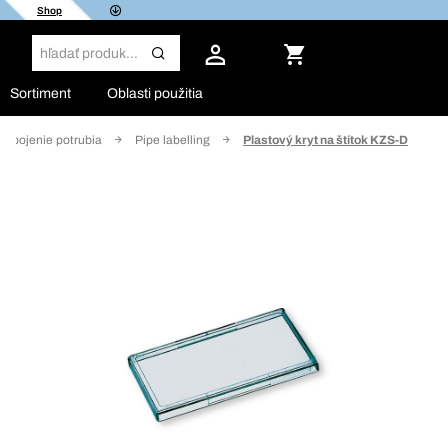
Shop
Sortiment
Oblasti použitia
pripojenie potrubia
Pipe labelling
Plastový kryt na štítok KZS-D