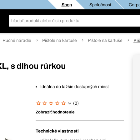
Shop
Spoločnosť
Corpo
Ručné náradie
Pištole na kartuše
Pištole na kartuše
Piš
L, s dlhou rúrkou
Ideálna do ťažšie dostupných miest
(0)
Zobraziť hodnotenie
Technické vlastnosti