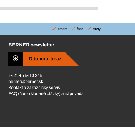
smart
fast
easy
BERNER newsletter
Odoberaj teraz
+421 45 5410 245
berner@berner.sk
Kontakt a zákaznícky servis
FAQ (často kladené otázky) a nápoveda