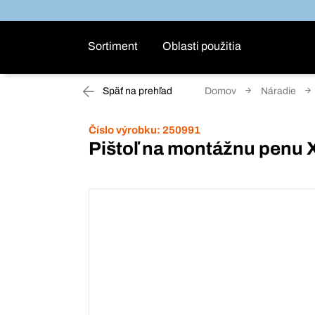
Sortiment
Oblasti použitia
Späť na prehľad
Domov
Náradie
Číslo výrobku:
250991
Pištoľ na montážnu penu X