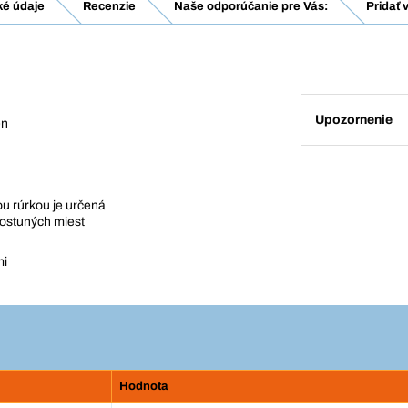
ké údaje
Recenzie
Naše odporúčanie pre Vás:
Pridať 
Upozornenie
en
u rúrkou je určená
dostuných miest
mi
Hodnota