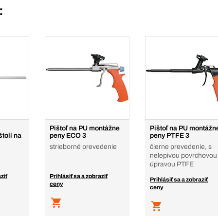
:
Pištoľ na PU montážne
Pištoľ na PU montážn
tolí na
peny ECO 3
peny PTFE 3
strieborné prevedenie
čierne prevedenie, s
nelepivou povrchovou
úpravou PTFE
ziť
Prihlásiť sa a zobraziť
Prihlásiť sa a zobraziť
ceny
ceny