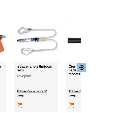
e
Istiace lano s tlmičom
Čierny 100 mm
rázu
nadstavec na pištoľ na
montážne peny
zdvojené
Prihlásiť sa a zobraziť
Prihlásiť sa a zobraziť
ceny
ceny