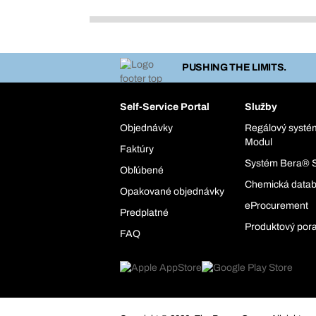
PUSHING THE LIMITS.
Self-Service Portal
Služby
Objednávky
Regálový syst
Modul
Faktúry
Systém Bera® 
Obľúbené
Chemická data
Opakované objednávky
eProcurement
Predplatné
Produktový por
FAQ