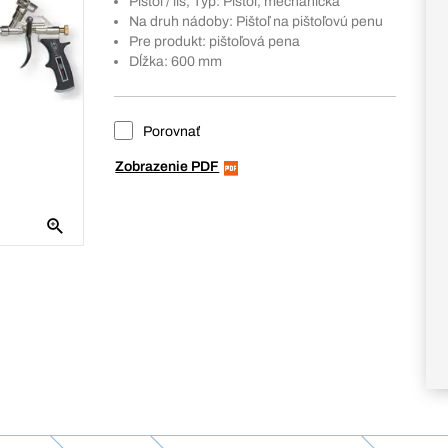
Pištoľ / lis, Typ: Pištoľ, mechanická
Na druh nádoby: Pištoľ na pištoľovú penu
Pre produkt: pištoľová pena
Dĺžka: 600 mm
Porovnať
Zobrazenie PDF