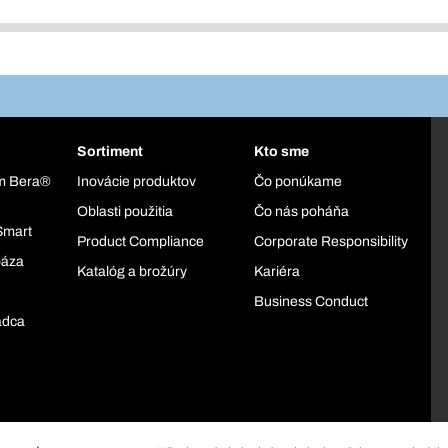
Sortiment
Kto sme
ém Bera®
Inovácie produktov
Čo ponúkame
Oblasti použitia
Čo nás poháňa
Smart
Product Compliance
Corporate Responsibility
báza
Katalóg a brožúry
Kariéra
Business Conduct
adca