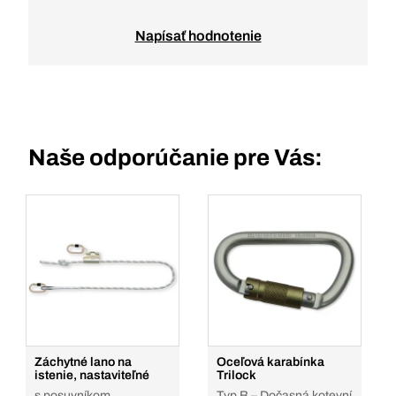
Napísať hodnotenie
Naše odporúčanie pre Vás:
Záchytné lano na
Oceľová karabínka
istenie, nastaviteľné
Trilock
s posuvníkom
Typ B – Dočasná kotevní