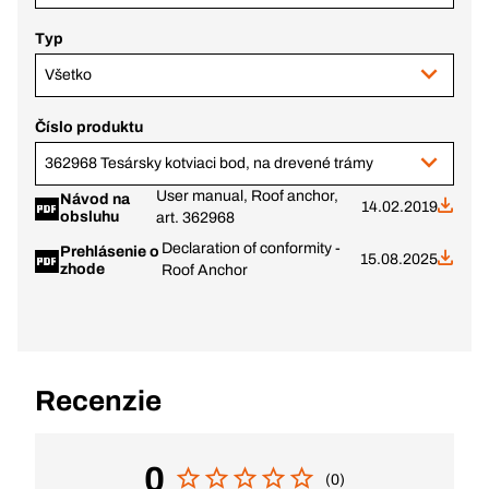
Typ
Všetko
Číslo produktu
362968 Tesársky kotviaci bod, na drevené trámy
User manual, Roof anchor,
Návod na
14.02.2019
obsluhu
art. 362968
Declaration of conformity -
Prehlásenie o
15.08.2025
zhode
Roof Anchor
Recenzie
0
(0)