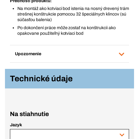
Prednosti produktu:
Na montáž ako kotviaci bod istenia na nosný drevený trám
strešnej konštrukcie pomocou 32 špeciálnych klincov (sú
súčasťou balenia)
Po dokončení práce môže zostať na konštrukcii ako
opakovane použiteľný kotviaci bod
Upozornenie
Technické údaje
Na stiahnutie
Jazyk