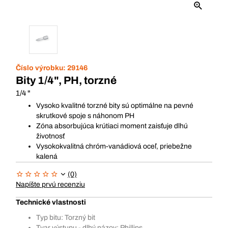
Číslo výrobku:
29146
Bity 1/4", PH, torzné
1/4 "
Vysoko kvalitné torzné bity sú optimálne na pevné
skrutkové spoje s náhonom PH
Zóna absorbujúca krútiaci moment zaisťuje dlhú
životnosť
Vysokokvalitná chróm-vanádiová oceľ, priebežne
kalená
(0)
Napíšte prvú recenziu
Technické vlastnosti
Typ bitu: Torzný bit
Tvar výstupu - dlhý názov: Phillips