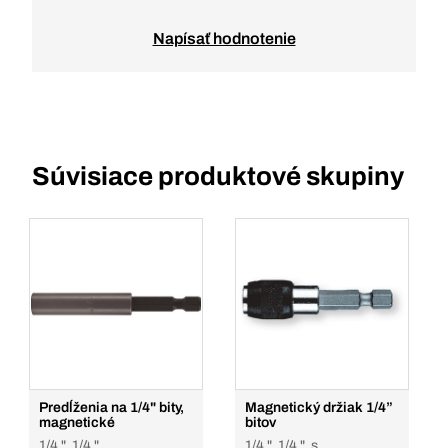
Napísať hodnotenie
Súvisiace produktové skupiny
Predĺženia na 1/4" bity,
Magnetický držiak 1/4”
magnetické
bitov
1/4 ", 1/4 "
1/4 ", 1/4 ", s