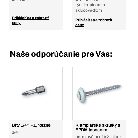
rýchloupínaním
skľučovadlom
Prihlásiť sa a zobraziť
Prihlásiť sa a zobraziť
ceny
ceny
Naše odporúčanie pre Vás:
Bity 1/4", PZ, torzné
Klampiarske skrutky s
EPDM tesnením
1/4 "
nerezová oceľ A2, blank