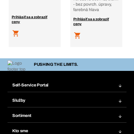
- bez povrch. úpravy,
farebná hlava
Prihlásiť sa a zobraziť
Prihlásiť sa a zobraziť
ceny
ceny
PUSHING THE LIMITS.
Self-Service Portal
Objednávky
Služby
Faktúry
Regálový systém Bera® Modul
Obľúbené
Sortiment
Systém Bera® Smart
Opakované objednávky
Inovácie produktov
Chemická databáza
Kto sme
Predplatné