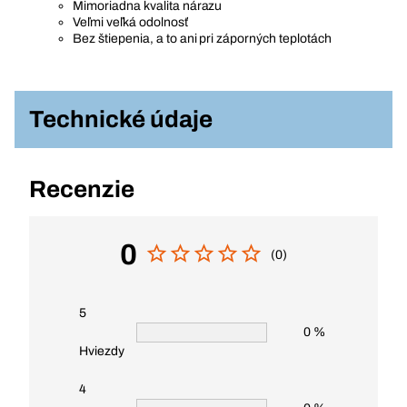
Mimoriadna kvalita nárazu
Veľmi veľká odolnosť
Bez štiepenia, a to ani pri záporných teplotách
Technické údaje
Recenzie
0
(0)
5
0 %
Hviezdy
4