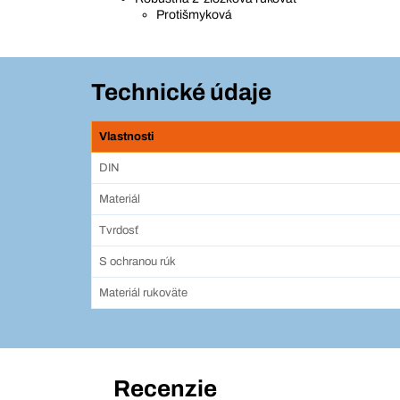
Protišmyková
Technické údaje
Vlastnosti
DIN
Materiál
Tvrdosť
S ochranou rúk
Materiál rukoväte
Recenzie