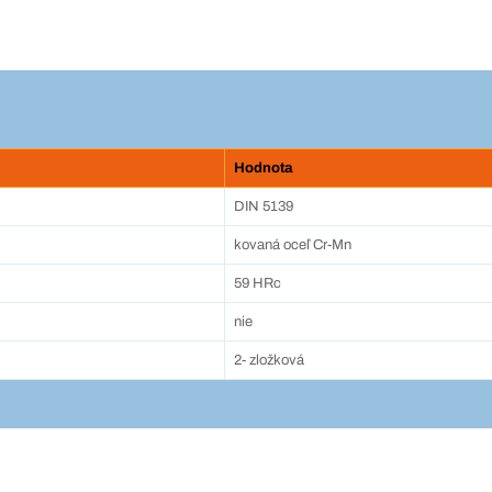
Hodnota
DIN 5139
kovaná oceľ Cr-Mn
59 HRc
nie
2- zložková