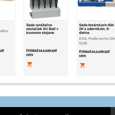
Sada vyrážačov
Sada tesárskych dlát
závlačiek Air-Ball v
2K s úderníkom, 6-
väťou
kovovom stojane
dielna
6 KS, Podľa normy DI
5139
ziť
Prihlásiť sa a zobraziť
Prihlásiť sa a zobraziť
ceny
ceny