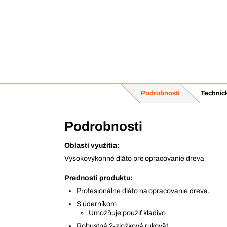
Podrobnosti
Technic
Podrobnosti
Oblasti využitia:
Vysokovýkonné dláto pre opracovanie dreva
Prednosti produktu:
Profesionálne dláto na opracovanie dreva.
S úderníkom
Umožňuje použiť kladivo
Robustná 2-zložková rukoväť