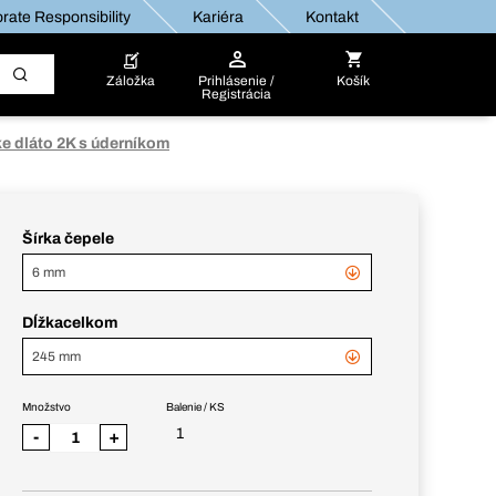
rate Responsibility
Kariéra
Kontakt
Záložka
Prihlásenie /
Košík
Registrácia
e dláto 2K s úderníkom
Šírka čepele
6 mm
Dĺžkacelkom
245 mm
Množstvo
Balenie / KS
1
-
+