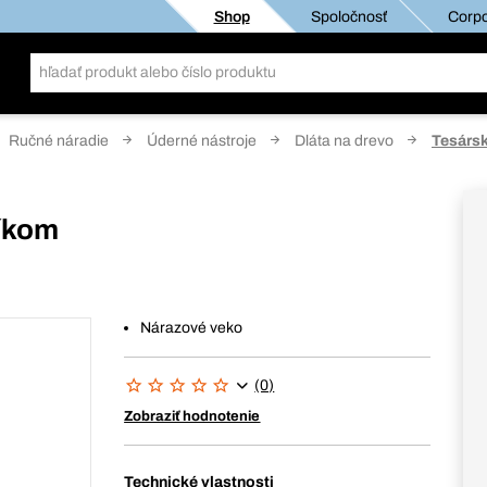
Shop
Spoločnosť
Corpo
Ručné náradie
Úderné nástroje
Dláta na drevo
Tesársk
níkom
Nárazové veko
(0)
Zobraziť hodnotenie
Technické vlastnosti