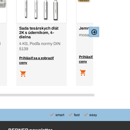
Sada tesárskych dlát
Jemná drôtená kefa
2K s úderníkom, 4-
mosadz zvlnená
dielna
N
4 KS, Podľa normy DIN
5139
Prihlásiť sa a zobraziť
Prihlásiť sa a zobraziť
ceny
ceny
smart
fast
easy