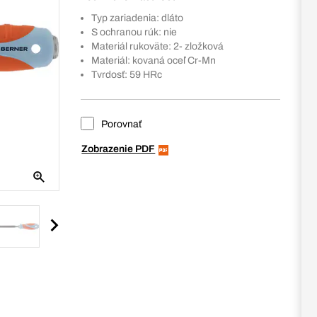
Typ zariadenia: dláto
S ochranou rúk: nie
Materiál rukoväte: 2- zložková
Materiál: kovaná oceľ Cr-Mn
Tvrdosť: 59 HRc
Porovnať
Zobrazenie PDF