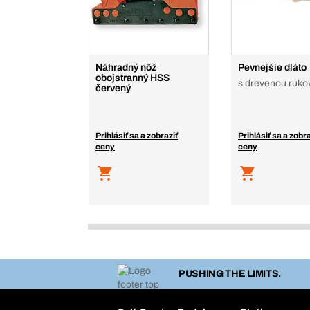
Náhradný nôž
Pevnejšie dláto
obojstranný HSS
s drevenou ruko
červený
Prihlásiť sa a zobraziť
Prihlásiť sa a zobra
ceny
ceny
PUSHING THE LIMITS.