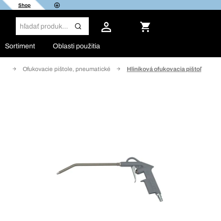
Shop
Sortiment
Oblasti použitia
tvo
Ofukovacie pištole, pneumatické
Hliníková ofukovacia pištoľ