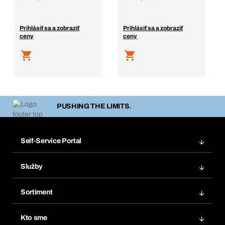
Prihlásiť sa a zobraziť
Prihlásiť sa a zobraziť
ceny
ceny
PUSHING THE LIMITS.
Self-Service Portal
Objednávky
Služby
Faktúry
Regálový systém Bera® Modul
Obľúbené
Sortiment
Systém Bera® Smart
Opakované objednávky
Inovácie produktov
Chemická databáza
Kto sme
Predplatné
Oblasti použitia