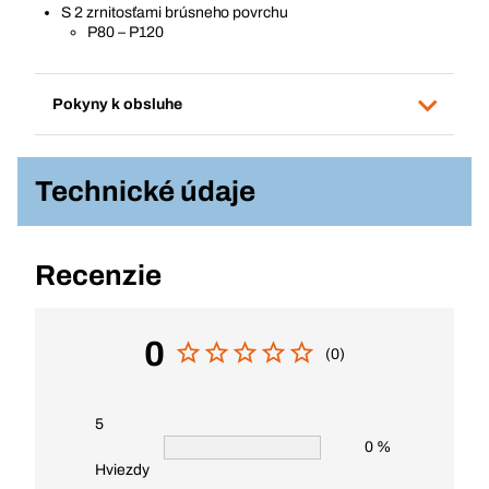
S 2 zrnitosťami brúsneho povrchu
P80 – P120
Pokyny k obsluhe
Technické údaje
Recenzie
0
(0)
5
0 %
Hviezdy