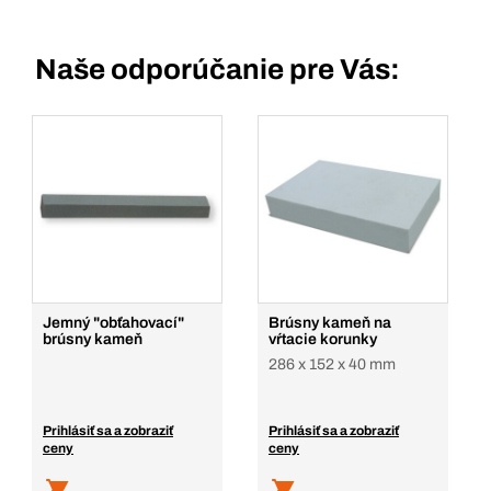
Naše odporúčanie pre Vás:
Jemný "obťahovací"
Brúsny kameň na
brúsny kameň
vŕtacie korunky
286 x 152 x 40 mm
Prihlásiť sa a zobraziť
Prihlásiť sa a zobraziť
ceny
ceny