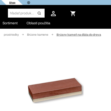
Shop
Sortiment
Oblasti použitia
ne prostriedky
Brúsne kamene
Brúsny kameň na dláta do dreva