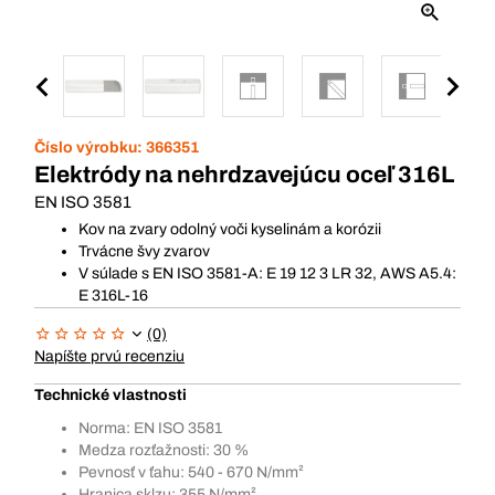
Číslo výrobku:
366351
Elektródy na nehrdzavejúcu oceľ 316L
EN ISO 3581
Kov na zvary odolný voči kyselinám a korózii
Trvácne švy zvarov
V súlade s EN ISO 3581-A: E 19 12 3 LR 32, AWS A5.4:
E 316L-16
(0)
Napíšte prvú recenziu
Technické vlastnosti
Norma: EN ISO 3581
Medza rozťažnosti: 30 %
Pevnosť v ťahu: 540 - 670 N/mm²
Hranica sklzu: 355 N/mm²