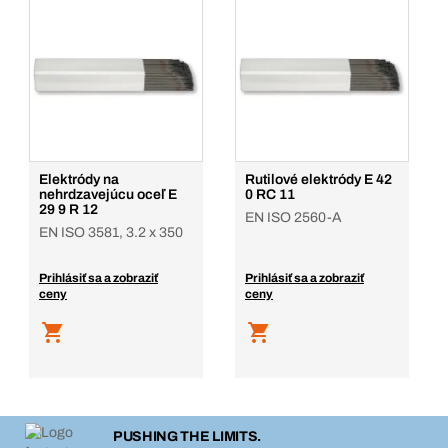
Elektródy na
Rutilové elektródy E 42
nehrdzavejúcu oceľ E
0 RC 11
29 9 R 12
EN ISO 2560-A
EN ISO 3581, 3.2 x 350
Prihlásiť sa a zobraziť
Prihlásiť sa a zobraziť
ceny
ceny
PUSHING THE LIMITS.