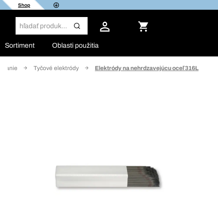
Shop
Sortiment
Oblasti použitia
kovanie
Tyčové elektródy
Elektródy na nehrdzavejúcu oceľ 316L