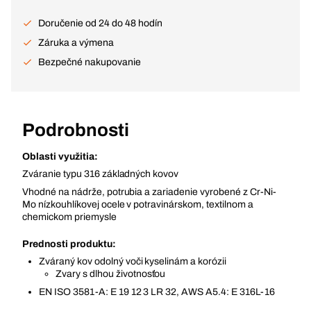
Doručenie od 24 do 48 hodín
Záruka a výmena
Bezpečné nakupovanie
Podrobnosti
Oblasti využitia:
Zváranie typu 316 základných kovov
Vhodné na nádrže, potrubia a zariadenie vyrobené z Cr-Ni-
Mo nízkouhlíkovej ocele v potravinárskom, textilnom a
chemickom priemysle
Prednosti produktu:
Zváraný kov odolný voči kyselinám a korózii
Zvary s dlhou životnosťou
EN ISO 3581-A: E 19 12 3 LR 32, AWS A5.4: E 316L-16