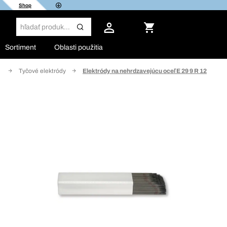
Shop
Sortiment
Oblasti použitia
e
Tyčové elektródy
Elektródy na nehrdzavejúcu oceľ E 29 9 R 12