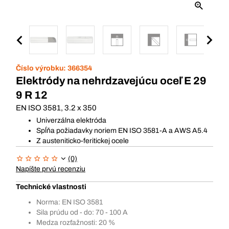
Číslo výrobku:
366354
Elektródy na nehrdzavejúcu oceľ E 29
9 R 12
EN ISO 3581, 3.2 x 350
Univerzálna elektróda
Spĺňa požiadavky noriem EN ISO 3581-A a AWS A5.4
Z austeniticko-feritickej ocele
(0)
Napíšte prvú recenziu
Technické vlastnosti
Norma: EN ISO 3581
Sila prúdu od - do: 70 - 100 A
Medza rozťažnosti: 20 %