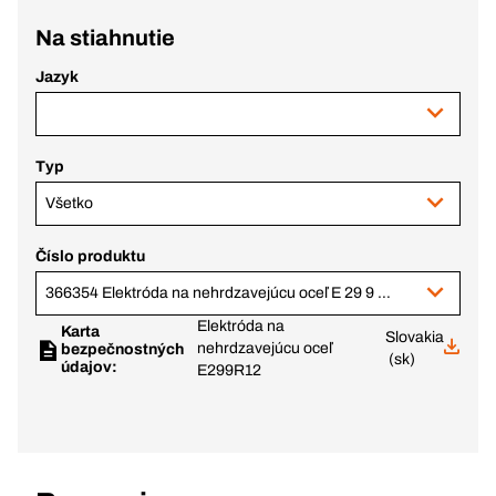
Na stiahnutie
Jazyk
Typ
Všetko
Číslo produktu
366354 Elektróda na nehrdzavejúcu oceľ E 29 9 R 12, 3,2x350 mm
Elektróda na
Karta
Slovakia
nehrdzavejúcu oceľ
bezpečnostných
(sk)
údajov:
E299R12