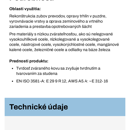
Oblasti využitia:
Rekonštrukcia zubov prevodov, opravy trhlín v puzdre,
vyrovnávacie vrstvy a oprava zeminového a vrtného
zariadenia a prestavba opotrebovaných šácht
Pre materiály s nízkou zvárateľnosťou, ako sú nelegované
vysokouhlíkové ocele, nízkolegované a vysokolegované
ocele, nástrojové ocele, vysokorýchlostné ocele, mangánové
kalené ocele, železničné ocele a odliatky na báze železa
Prednosti produktu:
Tvrdosť zváraného kovu sa zvyšuje tvrdnutím a
tvarovaním za studena
EN ISO 3581-A: E 29 9 R 12, AWS A5.4: ~E 312-16
Technické údaje