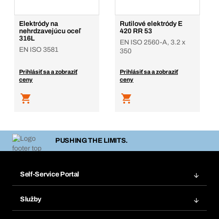
Elektródy na
Rutilové elektródy E
nehrdzavejúcu oceľ
420 RR 53
316L
EN ISO 2560-A, 3.2 x
EN ISO 3581
350
Prihlásiť sa a zobraziť
Prihlásiť sa a zobraziť
ceny
ceny
PUSHING THE LIMITS.
Self-Service Portal
Objednávky
Služby
Faktúry
Regálový systém Bera® Modul