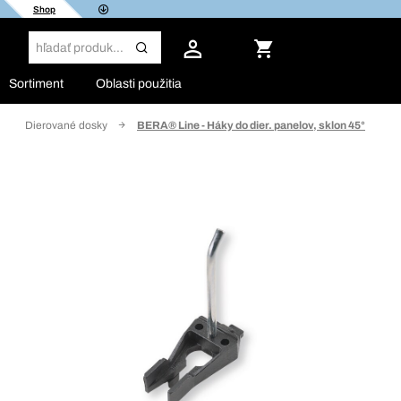
Shop
Sortiment
Oblasti použitia
Dierované dosky
BERA® Line - Háky do dier. panelov, sklon 45°