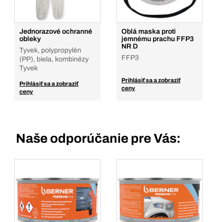
Jednorazové ochranné
Oblá maska proti
obleky
jemnému prachu FFP3
NR D
Tyvek, polypropylén
FFP3
(PP), biela, kombinézy
Tyvek
Prihlásiť sa a zobraziť
Prihlásiť sa a zobraziť
ceny
ceny
Naše odporúčanie pre Vás: