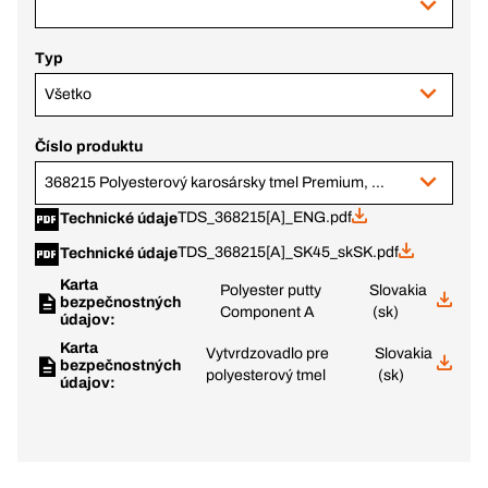
Typ
Všetko
Číslo produktu
368215 Polyesterový karosársky tmel Premium, biely, 1,3 kg plechovka
TDS_368215[A]_ENG.pdf
Technické údaje
TDS_368215[A]_SK45_skSK.pdf
Technické údaje
Karta
Polyester putty
Slovakia
bezpečnostných
Component A
(sk)
údajov:
Karta
Vytvrdzovadlo pre
Slovakia
bezpečnostných
polyesterový tmel
(sk)
údajov: