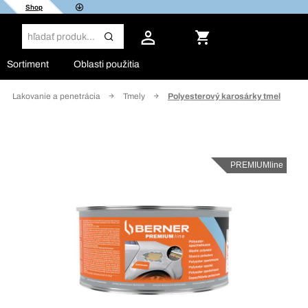
Shop
Sortiment
Oblasti použitia
Lakovanie a penetrácia
Tmely
Polyesterový karosárky tmel
PREMIUMline