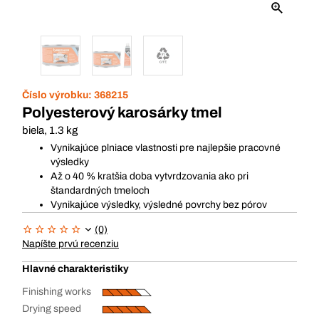
Číslo výrobku:
368215
Polyesterový karosárky tmel
biela, 1.3 kg
Vynikajúce plniace vlastnosti pre najlepšie pracovné
výsledky
Až o 40 % kratšia doba vytvrdzovania ako pri
štandardných tmeloch
Vynikajúce výsledky, výsledné povrchy bez pórov
(0)
Napíšte prvú recenziu
Hlavné charakteristiky
Finishing works
Drying speed