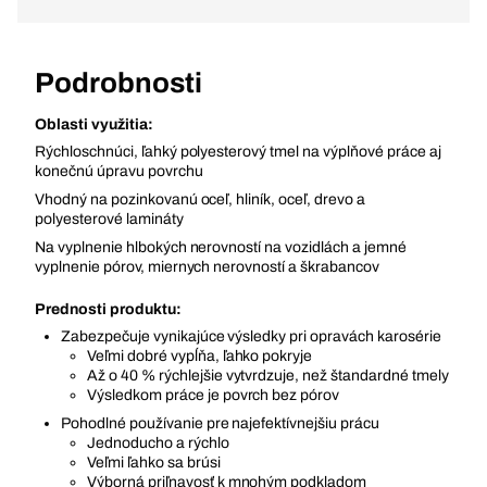
Podrobnosti
Oblasti využitia:
Rýchloschnúci, ľahký polyesterový tmel na výplňové práce aj
konečnú úpravu povrchu
Vhodný na pozinkovanú oceľ, hliník, oceľ, drevo a
polyesterové lamináty
Na vyplnenie hlbokých nerovností na vozidlách a jemné
vyplnenie pórov, miernych nerovností a škrabancov
Prednosti produktu:
Zabezpečuje vynikajúce výsledky pri opravách karosérie
Veľmi dobré vypĺňa, ľahko pokryje
Až o 40 % rýchlejšie vytvrdzuje, než štandardné tmely
Výsledkom práce je povrch bez pórov
Pohodlné používanie pre najefektívnejšiu prácu
Jednoducho a rýchlo
Veľmi ľahko sa brúsi
Výborná priľnavosť k mnohým podkladom