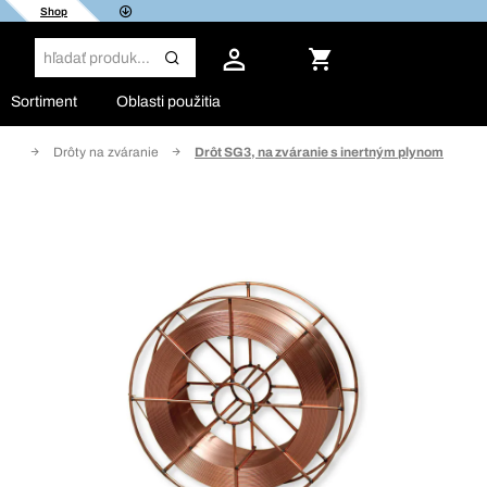
Shop
Sortiment
Oblasti použitia
nie
Drôty na zváranie
Drôt SG3, na zváranie s inertným plynom