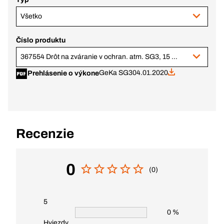
Všetko
Číslo produktu
367554 Drôt na zváranie v ochran. atm. SG3, 15 kg cievka BS, ø 0,8 mm
GeKa SG3
04.01.2020
Prehlásenie o výkone
Recenzie
0
(0)
5
0 %
Hviezdy