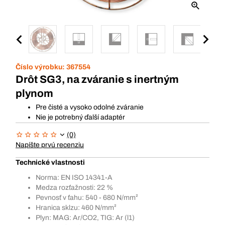
Číslo výrobku:
367554
Drôt SG3, na zváranie s inertným
plynom
Pre čisté a vysoko odolné zváranie
Nie je potrebný ďalší adaptér
(0)
Napíšte prvú recenziu
Technické vlastnosti
Norma: EN ISO 14341-A
Medza rozťažnosti: 22 %
Pevnosť v ťahu: 540 - 680 N/mm²
Hranica sklzu: 460 N/mm²
Plyn: MAG: Ar/CO2, TIG: Ar (l1)