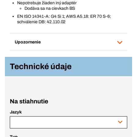
Nepotrebuje žiaden iný adaptér
Dodáva sa na cievkach BS
EN ISO 14341-A: G4 Si 1; AWS A5.18: ER 70 S-6;
schválenie DB: 42.110.02
Upozornenie
Technické údaje
Na stiahnutie
Jazyk
Typ