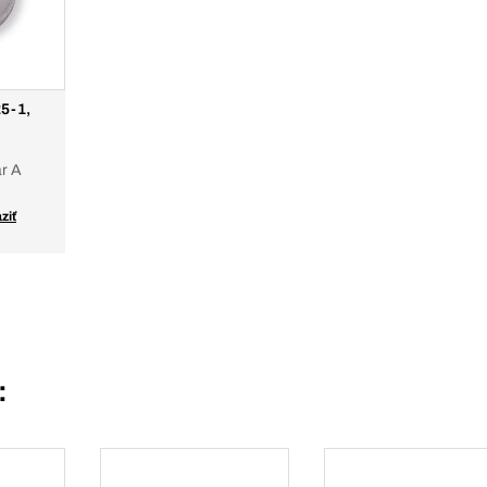
25-1,
ar A
ziť
: