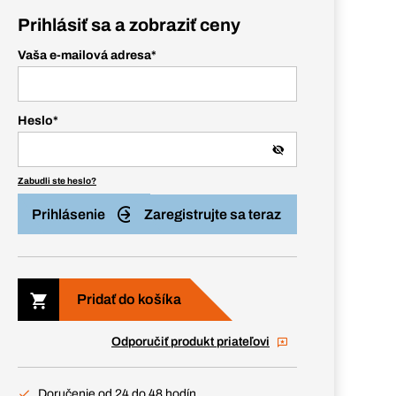
Prihlásiť sa a zobraziť ceny
Vaša e-mailová adresa
*
Heslo
*
Zabudli ste heslo?
Prihlásenie
Zaregistrujte sa teraz
Pridať do košíka
Odporučiť produkt priateľovi
Doručenie od 24 do 48 hodín