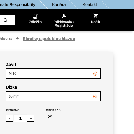
rate Responsibility
Kariéra
Kontakt
Záložka
Prihlásenie /
Košík
Registrácia
 hlavou
Skrutky s poloblou hlavou
Závit
M 10
Dĺžka
16 mm
Množstvo
Balenie / KS
25
-
+