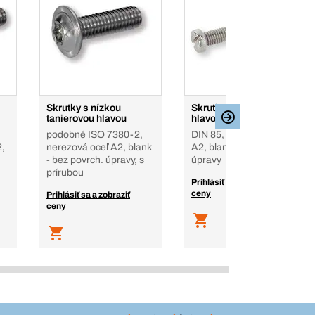
Skrutky s nízkou
Skrutka s plochou
tanierovou hlavou
hlavou
podobné ISO 7380-2,
DIN 85, nerezová oceľ
2,
nerezová oceľ A2, blank
A2, blank - bez povrch.
- bez povrch. úpravy, s
úpravy
prírubou
Prihlásiť sa a zobraziť
ceny
Prihlásiť sa a zobraziť
ceny