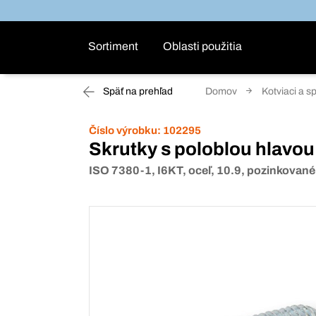
Sortiment
Oblasti použitia
Späť na prehľad
Domov
Kotviaci a s
Číslo výrobku:
102295
Skrutky s poloblou hlavou
ISO 7380-1, I6KT, oceľ, 10.9, pozinkované