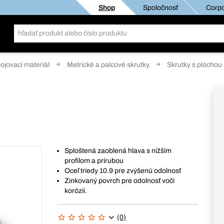
Shop
Spoločnosť
Corpo
pojovací materiál
Metrické a palcové skrutky
Skrutky s plochou
Sploštená zaoblená hlava s nižším
profilom a prírubou
Oceľ triedy 10.9 pre zvýšenú odolnosť
Zinkovaný povrch pre odolnosť voči
korózii.
(0)