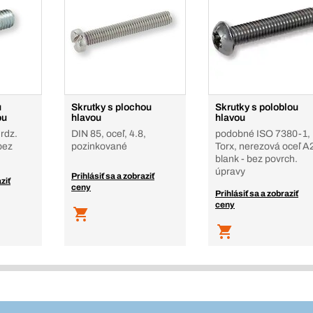
u
Skrutky s plochou
Skrutky s poloblou
ou
hlavou
hlavou
rdz.
DIN 85, oceľ, 4.8,
podobné ISO 7380-1,
bez
pozinkované
Torx, nerezová oceľ A
blank - bez povrch.
úpravy
Prihlásiť sa a zobraziť
ziť
ceny
Prihlásiť sa a zobraziť
ceny