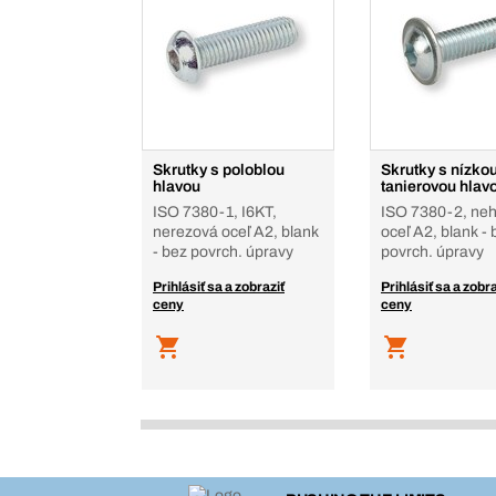
Skrutky s poloblou
Skrutky s nízko
hlavou
tanierovou hlav
ISO 7380-1, I6KT,
ISO 7380-2, neh
nerezová oceľ A2, blank
oceľ A2, blank - 
- bez povrch. úpravy
povrch. úpravy
Prihlásiť sa a zobraziť
Prihlásiť sa a zobra
ceny
ceny