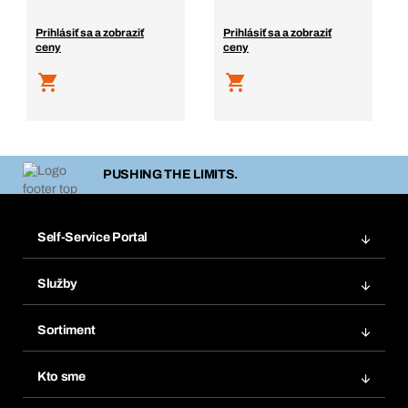
Prihlásiť sa a zobraziť
Prihlásiť sa a zobraziť
ceny
ceny
PUSHING THE LIMITS.
Self-Service Portal
Objednávky
Služby
Faktúry
Regálový systém Bera® Modul
Obľúbené
Sortiment
Systém Bera® Smart
Opakované objednávky
Inovácie produktov
Chemická databáza
Kto sme
Predplatné
Oblasti použitia
eProcurement
Čo ponúkame