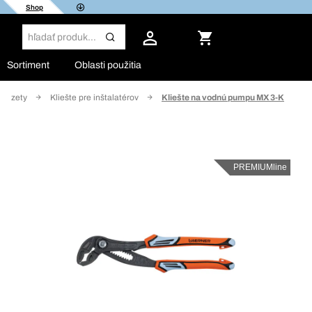
Shop
Sortiment
Oblasti použitia
 pinzety
Kliešte pre inštalatérov
Kliešte na vodnú pumpu MX 3-K
PREMIUMline