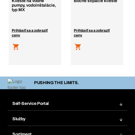
Kliešte na vodné
Bočné štipacie kliešte
pumpy, vodoinštalácie,
typ MX
Prihlásiť sa a zobraziť
Prihlásiť sa a zobraziť
ceny
ceny
PUSHING THE LIMITS.
Self-Service Portal
Objednávky
Služby
Faktúry
Regálový systém Bera® Modul
Obľúbené
Sortiment