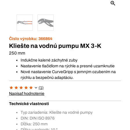
Číslo výrobku:
366864
Kliešte na vodnú pumpu MX 3-K
250 mm
Indukčne kalené záchytné zuby
Nastavenie tlačidlom na rýchle a presné uzamknutie
Nové nastavenie CurveGripp s jemným ozubením na
rýchlu a bezpečnú adaptáciu.
(1)
Napísať hodnotenie
Technické vlastnosti
Typ zariadenia: Kliešte na vodné pumpy
DIN: DIN ISO 8976
Dĺžka: 250 mm
Dĺžka v palcoch: 10 "