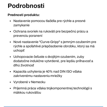
Podrobnosti
Prednosti produktu:
Nastavenie pomocou tlačidla pre rýchle a presné
zamykanie
Ochrana svoriek na rukoväti pre bezpečnú prácu a
prevenciu poranení
Nové nastavenie "Curve-Gripp" s jemným ozubením pre
rýchle a spoľahlivé prispôsobenie obrobku, ktorý sa má
uchopiť
Uchopovacie čeľuste s dvojitým ozubením, zuby
dodatočne indukčne vytvrdené, pre lepšiu priľnavosť a
dlhú životnosť
Kapacita uchytenia je 40% nad DIN ISO vďaka
zakrivenému nastaveniu mriežky
Vyrobené v Nemecku
Príjemná práca vďaka trojkomponentnej technológii s
mäkkou rukoväťou