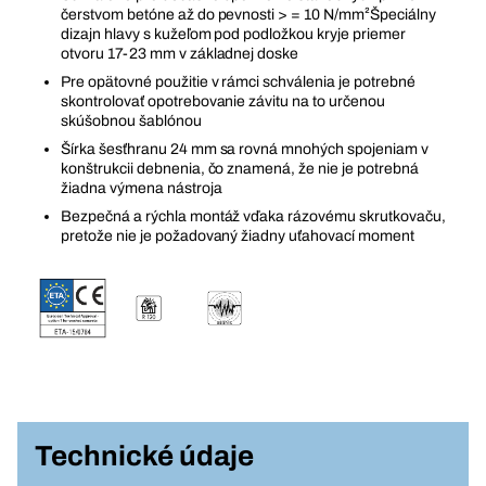
čerstvom betóne až do pevnosti > = 10 N/mm²Špeciálny
dizajn hlavy s kužeľom pod podložkou kryje priemer
otvoru 17-23 mm v základnej doske
Pre opätovné použitie v rámci schválenia je potrebné
skontrolovať opotrebovanie závitu na to určenou
skúšobnou šablónou
Šírka šesťhranu 24 mm sa rovná mnohých spojeniam v
konštrukcii debnenia, čo znamená, že nie je potrebná
žiadna výmena nástroja
Bezpečná a rýchla montáž vďaka rázovému skrutkovaču,
pretože nie je požadovaný žiadny uťahovací moment
Technické údaje