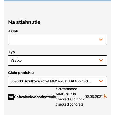
Na stiahnutie
Jazyk
Typ
Všetko
Číslo produktu
369063 Skrutková kotva MMS-plus SSK 16 x 130 mm, veľ. kľúča 24, Zn
Screwanchor
MMS-plus in
02.06.2021
Schválenie/ohodnotenie
cracked and non-
cracked concrete