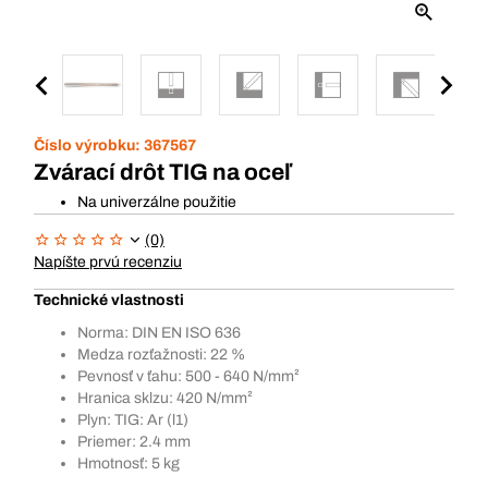
Číslo výrobku:
367567
Zvárací drôt TIG na oceľ
Na univerzálne použitie
(0)
Napíšte prvú recenziu
Technické vlastnosti
Norma: DIN EN ISO 636
Medza rozťažnosti: 22 %
Pevnosť v ťahu: 500 - 640 N/mm²
Hranica sklzu: 420 N/mm²
Plyn: TIG: Ar (l1)
Priemer: 2.4 mm
Hmotnosť: 5 kg