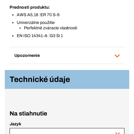
Prednosti produktu:
AWS A5,18 :ER 70 S-6
Univerzálne použitie
Perfektné zváracie vlastnosti
EN ISO 14341-A :G3 Si 1
Upozornenie
Technické údaje
Na stiahnutie
Jazyk