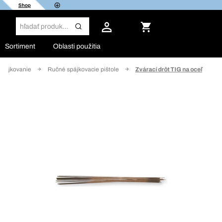
Shop
Sortiment
Oblasti použitia
 spájkovanie
Ručné spájkovacie pištole
Zvárací drôt TIG na oceľ