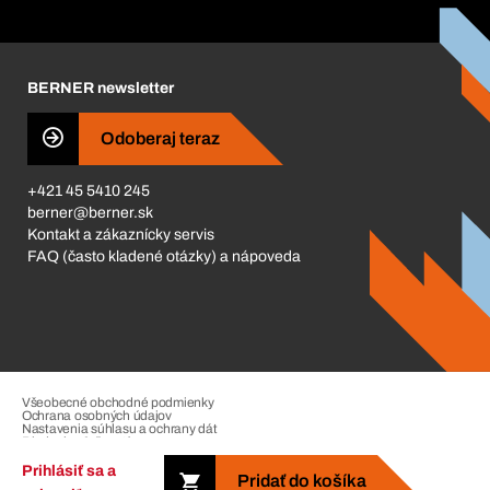
Katalóg a brožúry
Corporate Responsibility
Kariéra
BERNER newsletter
Business Conduct
Odoberaj teraz
+421 45 5410 245
berner@berner.sk
Kontakt a zákaznícky servis
FAQ (často kladené otázky) a nápoveda
Všeobecné obchodné podmienky
Ochrana osobných údajov
Nastavenia súhlasu a ochrany dát
Riadenie sťažností
Impressum
Prihlásiť sa a
Pridať do košíka