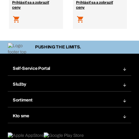
Prihlásiť sa a zobraziť
Prihlásiť sa a zobraziť
ceny
ceny
PUSHING THE LIMITS.
Self-Service Portal
Objednávky
Služby
Faktúry
Regálový systém Bera® Modul
Obľúbené
Sortiment
Systém Bera® Smart
Opakované objednávky
Inovácie produktov
Chemická databáza
Kto sme
Predplatné
Oblasti použitia
eProcurement
Čo ponúkame
FAQ
Product Compliance
Produktový poradca
Čo nás poháňa